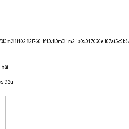
f0!3m2!1i1024!2i768!4f13.1!3m3!1m2!1s0x317066e487af5c9
 bãi
as đều