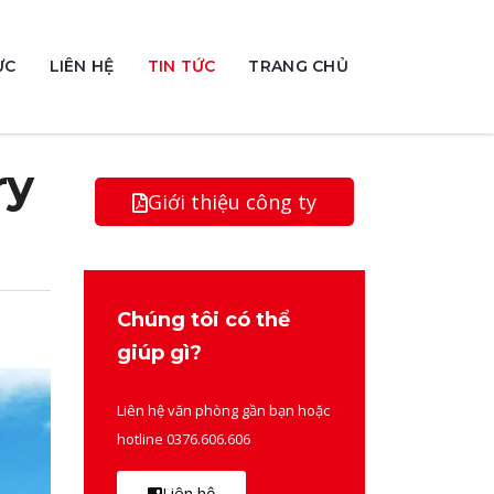
ỰC
LIÊN HỆ
TIN TỨC
TRANG CHỦ
ry
Giới thiệu công ty
Chúng tôi có thể
giúp gì?
Liên hệ văn phòng gần bạn hoặc
hotline 0376.606.606
Liên hệ