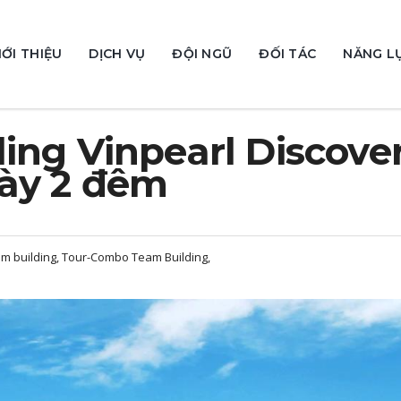
IỚI THIỆU
DỊCH VỤ
ĐỘI NGŨ
ĐỐI TÁC
NĂNG L
ing Vinpearl Discove
ày 2 đêm
m building, Tour-Combo Team Building,