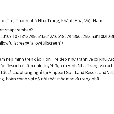
 Hon Tre, Thành phố Nha Trang, Khánh Hòa, Việt Nam
e.com/maps/embed?
2d109.1071812795651!3d12.166182794366225!2m3!1f0!2f0!3
llowfullscreen=”allowfullscreen”>
 Nằm nép mình trên đảo Hòn Tre đẹp như tranh vẽ có khu vực
nước. Resort có tầm nhìn tuyệt đẹp ra Vịnh Nha Trang và cách
ất cả các phòng nghỉ tại Vinpearl Golf Land Resort and Vill
ọng, hoàn chỉnh với đồ nội thất mộc mạc và trang nhã.