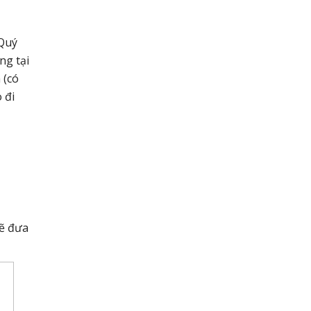
 Quý
ng tại
 (có
 đi
sẽ đưa