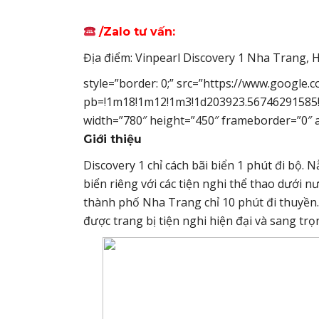
/Zalo tư vấn:
Địa điểm: Vinpearl Discovery 1 Nha Trang,
style=”border: 0;” src=”https://www.googl
pb=!1m18!1m12!1m3!1d203923.56746291585!
width=”780″ height=”450″ frameborder=”0″ a
Giới thiệu
Discovery 1 chỉ cách bãi biển 1 phút đi bộ.
biển riêng với các tiện nghi thể thao dưới 
thành phố Nha Trang chỉ 10 phút đi thuyền.T
được trang bị tiện nghi hiện đại và sang tr