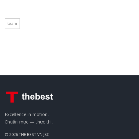
team
Excellence in motion.
Chuẩn mực — thực thi.
© 2026 THE BEST VN JSC