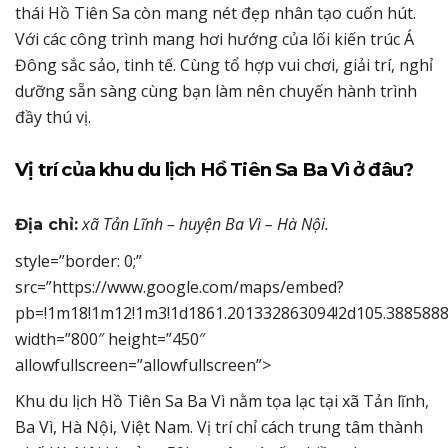
thái Hồ Tiên Sa còn mang nét đẹp nhân tạo cuốn hút.
Với các công trình mang hơi hướng của lối kiến trúc Á
Đông sắc sảo, tinh tế. Cùng tổ hợp vui chơi, giải trí, nghỉ
dưỡng sẵn sàng cùng bạn làm nên chuyến hành trình
đầy thú vị.
Vị trí của khu du lịch Hồ Tiên Sa Ba Vì ở đâu?
xã Tản Lĩnh – huyện Ba Vì – Hà Nội.
Địa chỉ:
style=”border: 0;”
src=”https://www.google.com/maps/embed?
pb=!1m18!1m12!1m3!1d1861.201332863094!2d105.3885888
width=”800″ height=”450″
allowfullscreen=”allowfullscreen”>
Khu du lịch Hồ Tiên Sa Ba Vì nằm tọa lạc tại xã Tản lĩnh,
Ba Vì, Hà Nội, Việt Nam. Vị trí chỉ cách trung tâm thành