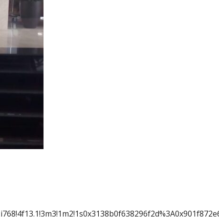
4!2i768!4f13.1!3m3!1m2!1s0x3138b0f638296f2d%3A0x901f87