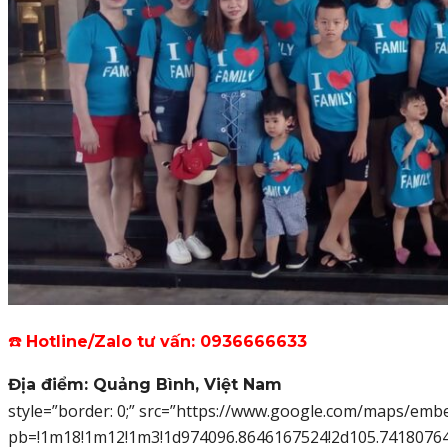
☎️
Hotline/Zalo tư vấn: 0936666633
Địa điểm: Quảng Bình, Việt Nam
style=”border: 0;” src=”https://www.google.com/maps/emb
pb=!1m18!1m12!1m3!1d974096.8646167524!2d105.74180764