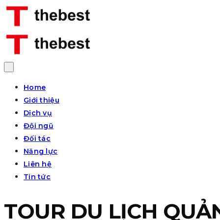
Home
Giới thiệu
Dịch vụ
Đội ngũ
Đối tác
Năng lực
Liên hệ
Tin tức
TOUR DU LỊCH QUẢ