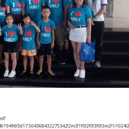
ed?
019496!3d17.504368432275342!2m3!1f0!2f0!3f0!3m2!1i102