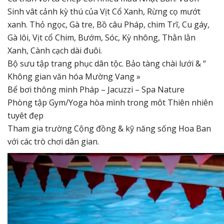
Sinh vât cảnh kỳ thú của Vịt Cổ Xanh, Rừng cọ mướt
xanh. Thỏ ngọc, Gà tre, Bồ câu Pháp, chim Trĩ, Cu gáy,
Gà lôi, Vịt cổ Chim, Bướm, Sóc, Kỳ nhông, Thằn lằn
Xanh, Cành cạch dài đuôi.
Bộ sưu tập trang phục dân tộc. Bảo tàng chài lưới & “
Không gian văn hóa Mường Vang »
Bể bơi thông minh Pháp – Jacuzzi – Spa Nature
Phòng tập Gym/Yoga hòa mình trong môt Thiên nhiên
tuyêt đẹp
Tham gia trường Cộng đồng & kỹ năng sống Hoa Ban
với các trò chơi dân gian.