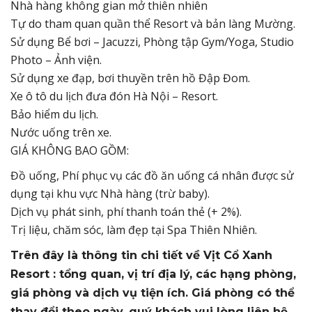
Nhà hàng không gian mở thiên nhiên
Tự do tham quan quần thể Resort và bản làng Mường.
Sử dụng Bể bơi – Jacuzzi, Phòng tập Gym/Yoga, Studio
Photo – Ảnh viện.
Sử dụng xe đạp, bơi thuyền trên hồ Đập Đom.
Xe ô tô du lịch đưa đón Hà Nội – Resort.
Bảo hiểm du lịch.
Nước uống trên xe.
GIÁ KHÔNG BAO GỒM:
Đồ uống, Phí phục vụ các đồ ăn uống cá nhân được sử
dụng tại khu vực Nhà hàng (trừ baby).
Dịch vụ phát sinh, phí thanh toán thẻ (+ 2%).
Trị liệu, chăm sóc, làm đẹp tại Spa Thiên Nhiên.
Trên đây là thông tin chi tiết về Vịt Cổ Xanh
Resort : tổng quan, vị trí địa lý, các hạng phòng,
giá phòng và dịch vụ tiện ích. Giá phòng có thể
thay đổi theo ngày, quý khách vui lòng liên hệ