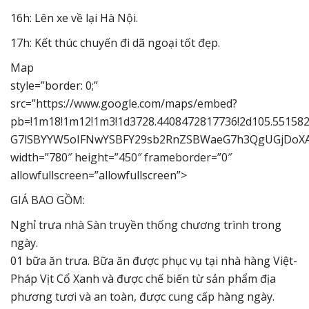
16h: Lên xe về lại Hà Nội.
17h: Kết thúc chuyến đi dã ngoại tốt đẹp.
Map
style=”border: 0;”
src=”https://www.google.com/maps/embed?
pb=!1m18!1m12!1m3!1d3728.4408472817736!2d105.551582
G7lSBYYW5oIFNwYSBFY29sb2RnZSBWaeG7h3QgUGjDoXA!5e0
width=”780″ height=”450″ frameborder=”0″
allowfullscreen=”allowfullscreen”>
GIÁ BAO GỒM:
Nghỉ trưa nhà Sàn truyền thống chương trình trong
ngày.
01 bữa ăn trưa. Bữa ăn được phục vụ tại nhà hàng Việt-
Pháp Vịt Cổ Xanh và được chế biến từ sản phẩm địa
phương tươi và an toàn, được cung cấp hàng ngày.