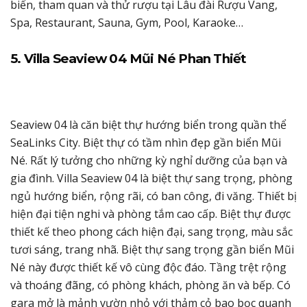
biển, tham quan và thử rượu tại Lâu đài Rượu Vang,
Spa, Restaurant, Sauna, Gym, Pool, Karaoke…
5. Villa Seaview 04 Mũi Né Phan Thiết
Seaview 04 là căn biệt thự hướng biển trong quần thể
SeaLinks City. Biệt thự có tầm nhìn đẹp gần biển Mũi
Né. Rất lý tưởng cho những kỳ nghỉ dưỡng của bạn và
gia đình. Villa Seaview 04 là biệt thự sang trọng, phòng
ngủ hướng biển, rộng rãi, có ban công, đi văng. Thiết bị
hiện đại tiện nghi và phòng tắm cao cấp. Biệt thự được
thiết kế theo phong cách hiện đại, sang trọng, màu sắc
tươi sáng, trang nhã. Biệt thự sang trọng gần biển Mũi
Né này được thiết kế vô cùng độc đáo. Tầng trệt rộng
và thoáng đãng, có phòng khách, phòng ăn và bếp. Có
gara mở là mảnh vườn nhỏ với thảm cỏ bao bọc quanh