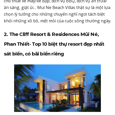
cho thuê xe máy/xe đạp, dịch vụ BBQ, dịch vụ ăn trưa/
ăn sáng, giặt ủi… Mui Ne Beach Villas thật sự là một lựa
chọn lý tưởng cho những chuyến nghỉ ngơi tách biệt
khỏi những xồ bồ, mệt mỏi của cuộc sống thường ngày.
2. The Cliff Resort & Residences Mũi Né,
Phan Thiết- Top 10 biệt thự resort đẹp nhất
sát biển, có bãi biển riêng