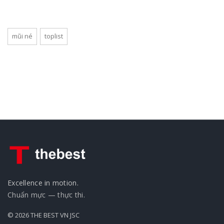
mũi né
toplist
Excellence in motion.
Chuẩn mực — thực thi.
© 2026 THE BEST VN JSC