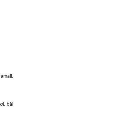
amall,
i, bài