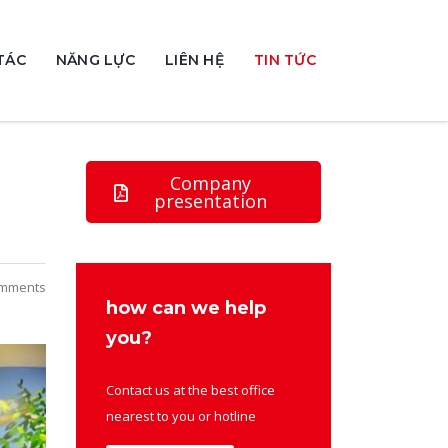
TÁC
NĂNG LỰC
LIÊN HỆ
TIN TỨC
Company
presentation
mments
how can we help
you?
Contact us at the best office
nearest to you or hotline