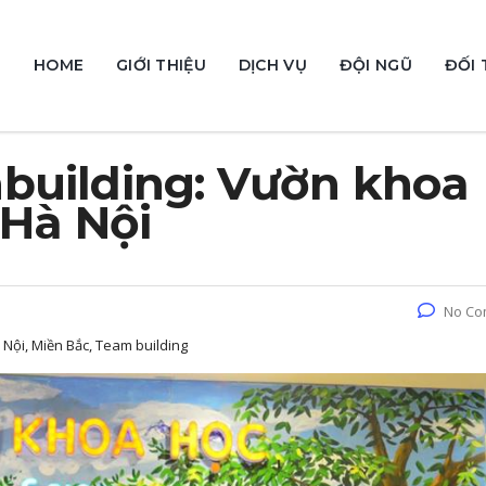
HOME
GIỚI THIỆU
DỊCH VỤ
ĐỘI NGŨ
ĐỐI 
building: Vườn khoa
 Hà Nội
No Co
 Nội, Miền Bắc, Team building