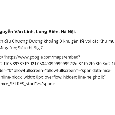
guyễn Văn Linh, Long Biên, Hà Nội.
h cầu Chương Dương khoảng 3 km, gần kề với các Khu mu
Megafun; Siêu thị Big C…
 src=”https://www.google.com/maps/embed?
2d105.893371!3d21.050490999999997!2m3!1f0!2f0!3f0!3m2!
er=”0″ allowfullscreen=”allowfullscreen”><span data-mce-
line-block; width: 0px; overflow: hidden; line-height: 0;”
”mce_SELRES_start”> </span>