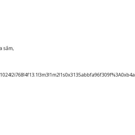
a sắm,
1i1024!2i768!4f13.1!3m3!1m2!1s0x3135abbfa96f309f%3A0xb