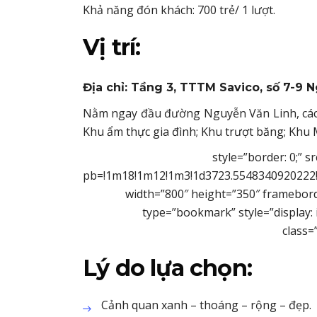
Khả năng đón khách: 700 trẻ/ 1 lượt.
Vị trí:
Địa chỉ: Tầng 3, TTTM Savico, số 7-9 N
Nằm ngay đầu đường Nguyễn Văn Linh, các
Khu ẩm thực gia đình; Khu trượt băng; Khu 
style=”border: 0;”
pb=!1m18!1m12!1m3!1d3723.5548340920222!
width=”800″ height=”350″ framebord
type=”bookmark” style=”display: in
class=
Lý do lựa chọn:
Cảnh quan xanh – thoáng – rộng – đẹp.