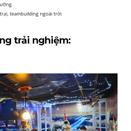
dưỡng.
rại, teambuilding ngoài trời.
ộng trải nghiệm: