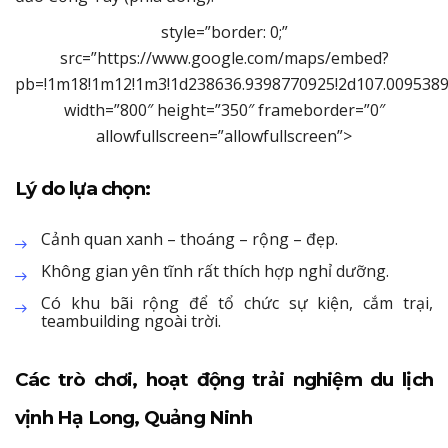
style=”border: 0;”
src=”https://www.google.com/maps/embed?
pb=!1m18!1m12!1m3!1d238636.9398770925!2d107.00953894
width=”800″ height=”350″ frameborder=”0″
allowfullscreen=”allowfullscreen”>
Lý do lựa chọn:
Cảnh quan xanh – thoáng – rộng – đẹp.
Không gian yên tĩnh rất thích hợp nghỉ dưỡng.
Có khu bãi rộng để tổ chức sự kiện, cắm trại,
teambuilding ngoài trời.
Các trò chơi, hoạt động trải nghiệm du lịch
vịnh Hạ Long, Quảng Ninh