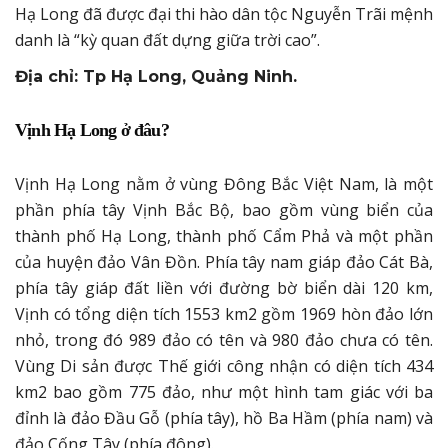
Hạ Long đã được đại thi hào dân tộc Nguyễn Trãi mệnh
danh là “kỳ quan đất dựng giữa trời cao”.
Địa chỉ: Tp Hạ Long, Quảng Ninh.
Vịnh Hạ Long ở đâu?
Vịnh Hạ Long nằm ở vùng Đông Bắc Việt Nam, là một
phần phía tây Vịnh Bắc Bộ, bao gồm vùng biển của
thành phố Hạ Long, thành phố Cẩm Phả và một phần
của huyện đảo Vân Đồn. Phía tây nam giáp đảo Cát Bà,
phía tây giáp đất liền với đường bờ biển dài 120 km,
Vịnh có tổng diện tích 1553 km2 gồm 1969 hòn đảo lớn
nhỏ, trong đó 989 đảo có tên và 980 đảo chưa có tên.
Vùng Di sản được Thế giới công nhận có diện tích 434
km2 bao gồm 775 đảo, như một hình tam giác với ba
đỉnh là đảo Đầu Gỗ (phía tây), hồ Ba Hầm (phía nam) và
đảo Cống Tây (phía đông).