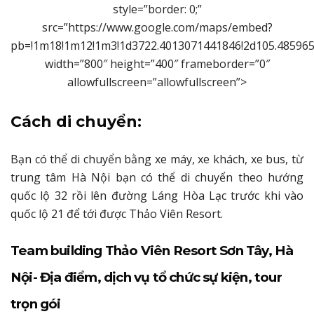
style=”border: 0;”
src=”https://www.google.com/maps/embed?
pb=!1m18!1m12!1m3!1d3722.4013071441846!2d105.4859654
width=”800″ height=”400″ frameborder=”0″
allowfullscreen=”allowfullscreen”>
Cách di chuyển:
Bạn có thể di chuyển bằng xe máy, xe khách, xe bus, từ
trung tâm Hà Nội bạn có thể di chuyển theo hướng
quốc lộ 32 rồi lên đường Láng Hòa Lạc trước khi vào
quốc lộ 21 để tới được Thảo Viên Resort.
Team building Thảo Viên Resort Sơn Tây, Hà
Nội- Địa điểm, dịch vụ tổ chức sự kiện, tour
trọn gói