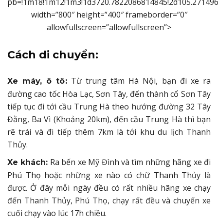
pb=!1m18!1m12!1m3!1d3720.7822086814845!2d105.271496
width=”800″ height=”400″ frameborder=”0″
allowfullscreen=”allowfullscreen”>
Cách di chuyển:
Từ trung tâm Hà Nội, bạn đi xe ra
Xe máy, ô tô:
đường cao tốc Hòa Lạc, Sơn Tây, đến thành cổ Sơn Tây
tiếp tục đi tới cầu Trung Hà theo hướng đường 32 Tây
Đằng, Ba Vì (Khoảng 20km), đến cầu Trung Hà thì bạn
rẽ trái và đi tiếp thêm 7km là tới khu du lịch Thanh
Thủy.
Ra bến xe Mỹ Đình và tìm những hãng xe đi
Xe khách:
Phú Thọ hoặc những xe nào có chữ Thanh Thủy là
được. Ở đây mỗi ngày đều có rất nhiều hãng xe chạy
đến Thanh Thủy, Phú Thọ, chạy rất đều và chuyến xe
cuối chạy vào lúc 17h chiều.