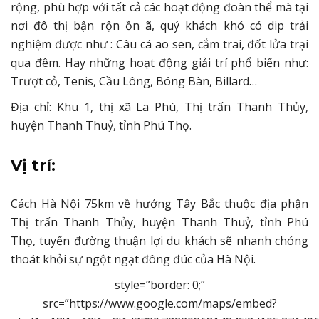
rộng, phù hợp với tất cả các hoạt động đoàn thể mà tại
nơi đô thị bận rộn ồn ã, quý khách khó có dip trải
nghiệm được như : Câu cá ao sen, cắm trai, đốt lửa trại
qua đêm. Hay những hoạt động giải trí phổ biến như:
Trượt cỏ, Tenis, Cầu Lông, Bóng Bàn, Billard…
Địa chỉ: Khu 1, thị xã La Phù, Thị trấn Thanh Thủy,
huyện Thanh Thuỷ, tỉnh Phú Thọ.
Vị trí:
Cách Hà Nội 75km về hướng Tây Bắc thuộc địa phận
Thị trấn Thanh Thủy, huyện Thanh Thuỷ, tỉnh Phú
Thọ, tuyến đường thuận lợi du khách sẽ nhanh chóng
thoát khỏi sự ngột ngạt đông đúc của Hà Nội.
style=”border: 0;”
src=”https://www.google.com/maps/embed?