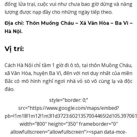
đống lửa trại, cuộc vui như chưa bao giờ dừng và năng
lượng được nạp đầy cho những ngày tiếp theo.
Địa chỉ: Thôn Muồng Cháu – Xã Vân Hòa – Ba Vì –
Hà Nội.
Vị trí:
Cách Hà Nội chỉ tầm 1 giờ đi ô tô, tại thôn Muồng Cháu,
xã Vân Hòa, huyện Ba Vì, đến với nơi duy nhất của miền
Bắc có mô hình nghỉ ngơi nhà vỏ sò vô cùng lạ và độc
đáo.
style=”border: 0;”
src=”https://www.google.com/maps/embed?
pb=!1m18!1m12!1m3!1d3723.6021357004465!2d105.397061
width=”800″ height=”350″ frameborder=”0″
allowfullscreen=”allowfullscreen”><span data-mce-