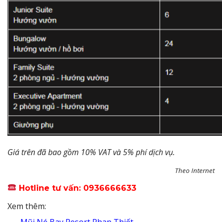
Giá trên đã bao gồm 10% VAT và 5% phí dịch vụ.
Theo Internet
Hotline tư vấn: 0936666633
Xem thêm:
Mũi Né Bay Resort Phan Thiết