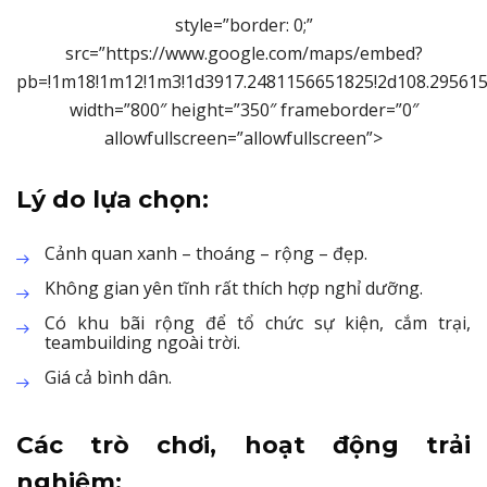
style=”border: 0;”
src=”https://www.google.com/maps/embed?
pb=!1m18!1m12!1m3!1d3917.2481156651825!2d108.2956153
width=”800″ height=”350″ frameborder=”0″
allowfullscreen=”allowfullscreen”>
Lý do lựa chọn:
Cảnh quan xanh – thoáng – rộng – đẹp.
Không gian yên tĩnh rất thích hợp nghỉ dưỡng.
Có khu bãi rộng để tổ chức sự kiện, cắm trại,
teambuilding ngoài trời.
Giá cả bình dân.
Các trò chơi, hoạt động trải
nghiệm: