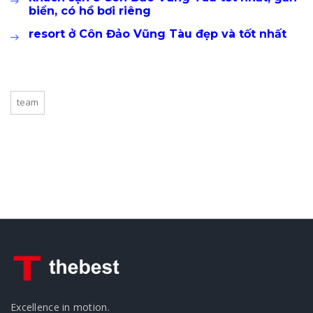
biển, có hồ bơi riêng
resort ở Côn Đảo Vũng Tàu đẹp và tốt nhất
team
Excellence in motion.