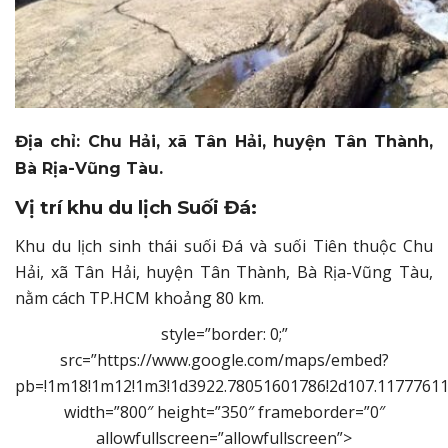
Địa chỉ: Chu Hải, xã Tân Hải, huyện Tân Thành,
Bà Rịa-Vũng Tàu.
Vị trí khu du lịch Suối Đá:
Khu du lịch sinh thái suối Đá và suối Tiên thuộc Chu
Hải, xã Tân Hải, huyện Tân Thành, Bà Rịa-Vũng Tàu,
nằm cách TP.HCM khoảng 80 km.
style=”border: 0;”
src=”https://www.google.com/maps/embed?
pb=!1m18!1m12!1m3!1d3922.78051601786!2d107.11777611
width=”800″ height=”350″ frameborder=”0″
allowfullscreen=”allowfullscreen”>