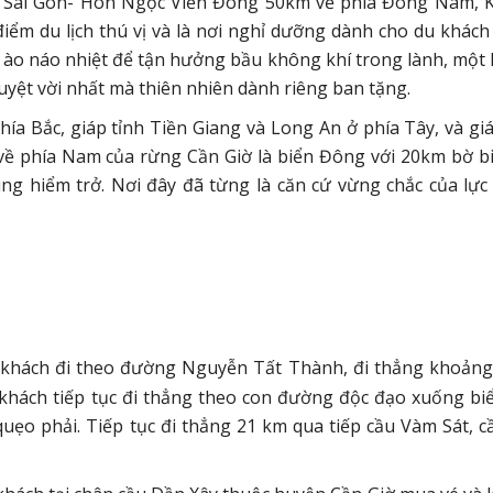
h Sài Gòn- Hòn Ngọc Viễn Đông 50km về phía Đông Nam, 
điểm du lịch thú vị và là nơi nghỉ dưỡng dành cho du khác
n ào náo nhiệt để tận hưởng bầu không khí trong lành, một
uyệt vời nhất mà thiên nhiên dành riêng ban tặng.
hía Bắc, giáp tỉnh Tiền Giang và Long An ở phía Tây, và giá
về phía Nam của rừng Cần Giờ là biển Đông với 20km bờ bi
ùng hiểm trở. Nơi đây đã từng là căn cứ vừng chắc của lực
 khách đi theo đường Nguyễn Tất Thành, đi thẳng khoản
 khách tiếp tục đi thẳng theo con đường độc đạo xuống bi
ẹo phải. Tiếp tục đi thẳng 21 km qua tiếp cầu Vàm Sát, c