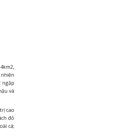
14km2,
ự nhiên
t ngập
hậu và
rị cao
sách đỏ
oài cá;