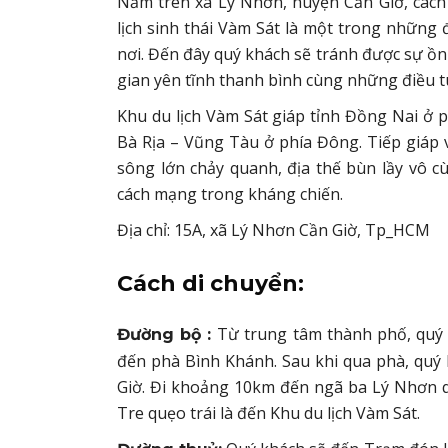
Nằm trên xã Lý Nhơn, huyện Cần Giờ, các
lịch sinh thái Vàm Sát là một trong những 
nơi. Đến đây quý khách sẽ tránh được sự ồ
gian yên tĩnh thanh bình cùng những điều t
Khu du lịch Vàm Sát giáp tỉnh Đồng Nai ở p
Bà Rịa – Vũng Tàu ở phía Đông. Tiếp giáp 
sông lớn chảy quanh, địa thế bùn lầy vô c
cách mạng trong kháng chiến.
Địa chỉ: 15A, xã Lý Nhơn Cần Giờ, Tp_HCM
Cách di chuyển:
Từ trung tâm thành phố, quý
Đường bộ :
đến phà Bình Khánh. Sau khi qua phà, quý
Giờ. Đi khoảng 10km đến ngã ba Lý Nhơn qu
Tre quẹo trái là đến Khu du lịch Vàm Sát.