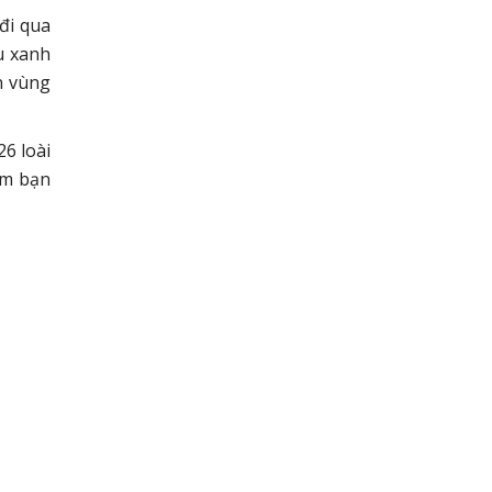
đi qua
u xanh
n vùng
26 loài
ìm bạn