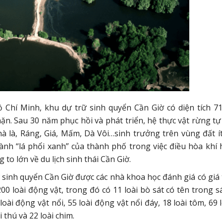
Chí Minh, khu dự trữ sinh quyển Cần Giờ có diện tích 7
mặn. Sau 30 năm phục hồi và phát triển, hệ thực vật rừng t
hà là, Ráng, Giá, Mấm, Dà Vôi…sinh trưởng trên vùng đất í
ành “lá phổi xanh” của thành phố trong việc điều hòa khí 
to lớn về du lịch sinh thái Cần Giờ.
inh quyển Cần Giờ được các nhà khoa học đánh giá có giá t
00 loài động vật, trong đó có 11 loài bò sát có tên trong 
loài động vật nổi, 55 loài động vật nổi đáy, 18 loài tôm, 69 l
 thú và 22 loài chim.