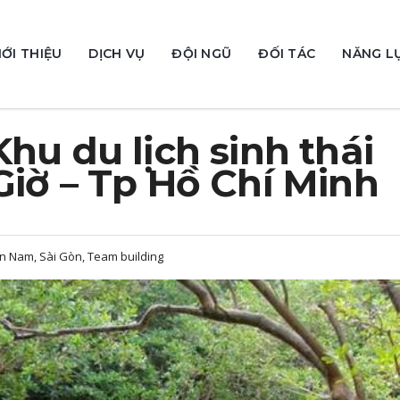
IỚI THIỆU
DỊCH VỤ
ĐỘI NGŨ
ĐỐI TÁC
NĂNG L
hu du lịch sinh thái
Giờ – Tp Hồ Chí Minh
ền Nam, Sài Gòn, Team building