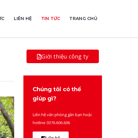
ỰC
LIÊN HỆ
TIN TỨC
TRANG CHỦ
Giới thiệu công ty
Chúng tôi có thể
giúp gì?
Liên hệ văn phòng gần bạn hoặc
hotline 0376.606.606
Liên hệ