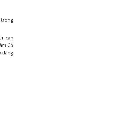
 trong
ên cạn
Vàm Cỏ
a dạng