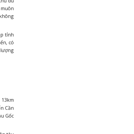
Khu du
h muôn
 không
p tỉnh
ển, có
 lượng
g 13km
ển Cần
ầu Gốc