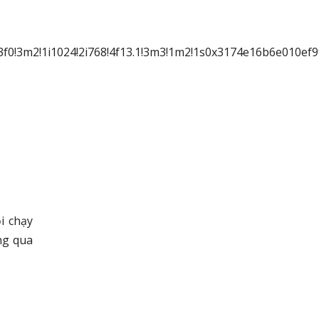
!3f0!3m2!1i1024!2i768!4f13.1!3m3!1m2!1s0x3174e16b6e010
i chạy
ng qua