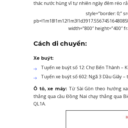
thác nước hùng vĩ tự nhiên ngày đêm réo rắ
style=”border: 0;”
pb=!1m18!1m12!1m3!1d3917.5567451648085!
width=”800″ height=”400″ f
Cách di chuyển:
Xe buýt:
Tuyến xe buýt số 12: Chợ Bến Thành – Kh
Tuyến xe buýt số 602: Ngã 3 Dầu Giây –
Từ Sài Gòn theo hướng xa 
Ô tô, xe máy:
thẳng qua cầu Đồng Nai chạy thẳng qua Bi
QL1A.