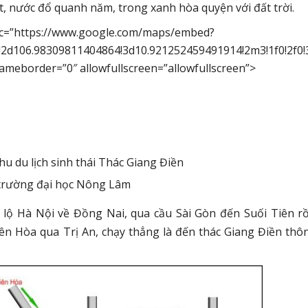
t, nước đổ quanh năm, trong xanh hòa quyện với đất trời.
 src=”https://www.google.com/maps/embed?
2d106.98309811404864!3d10.921252459491914!2m3!1f0!2f0
rameborder=”0″ allowfullscreen=”allowfullscreen”>
u du lịch sinh thái Thác Giang Điền
 trường đại học Nông Lâm
lộ Hà Nội về Đồng Nai, qua cầu Sài Gòn đến Suối Tiên rồ
ên Hòa qua Trị An, chạy thẳng là đến thác Giang Điền thô