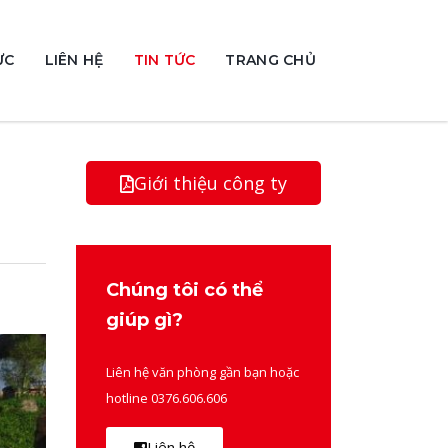
ỰC
LIÊN HỆ
TIN TỨC
TRANG CHỦ
Giới thiệu công ty
Chúng tôi có thể
giúp gì?
Liên hệ văn phòng gần bạn hoặc
hotline 0376.606.606
Liên hệ