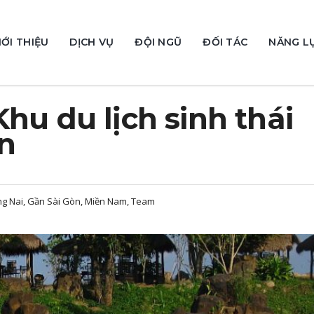
IỚI THIỆU
DỊCH VỤ
ĐỘI NGŨ
ĐỐI TÁC
NĂNG L
hu du lịch sinh thái
n
ồng Nai, Gần Sài Gòn, Miền Nam, Team