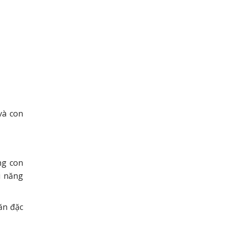
và con
ng con
i năng
ăn đặc