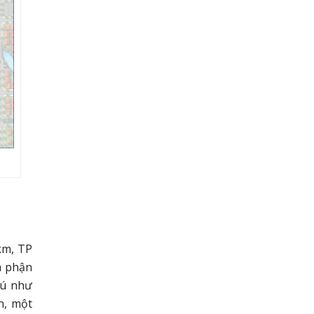
km, TP
a phận
hú như
n, một