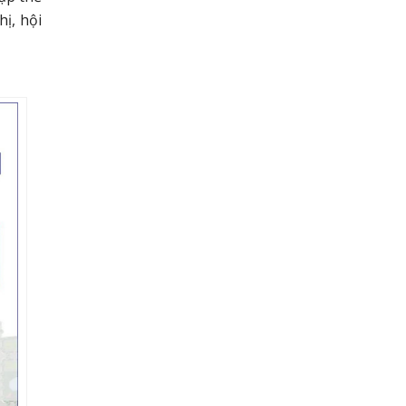
hị, hội