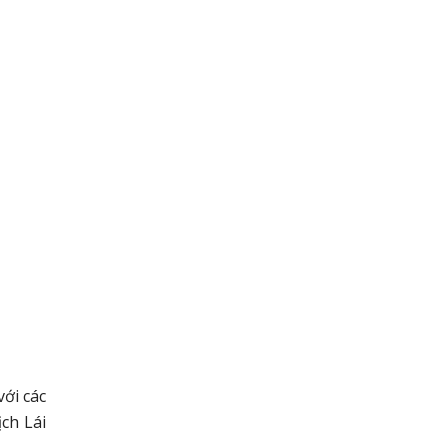
với các
ịch Lái