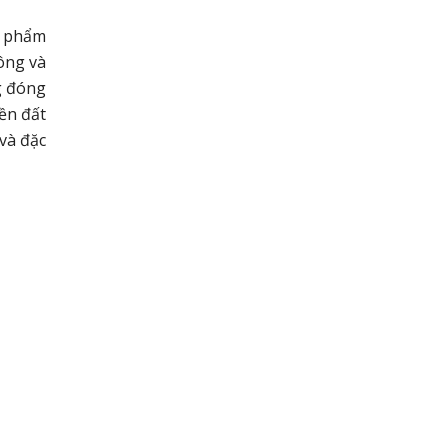
n phẩm
ông và
g đóng
ền đất
và đặc