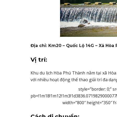
Địa chỉ: Km20 – Quốc Lộ 14G – Xã Hòa
Vị trí:
Khu du lịch Hòa Phú Thành nằm tại xã Hòa
với nhiều hoạt động thể thao giải trí đa dạn
style=”border: 0;”
pb=!1m18!1m12!1m3!1d3836.0719829000077!
width=”800″ height=”350″ f
Cách di chuyển: