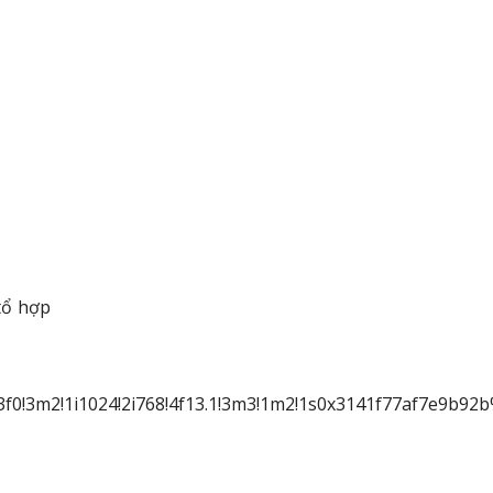
tổ hợp
3f0!3m2!1i1024!2i768!4f13.1!3m3!1m2!1s0x3141f77af7e9b9