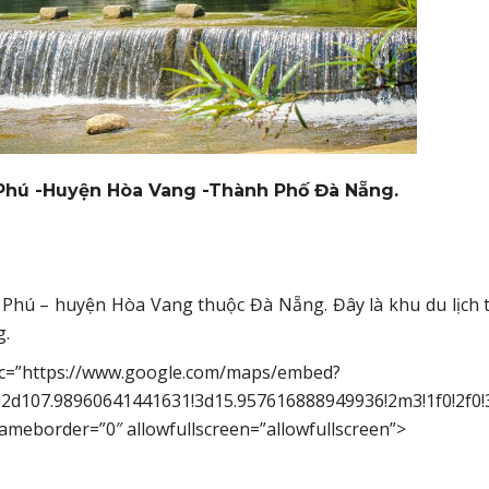
 Phú -Huyện Hòa Vang -Thành Phố Đà Nẵng.
 Phú – huyện Hòa Vang thuộc Đà Nẵng. Đây là khu du lịch 
g.
 src=”https://www.google.com/maps/embed?
2d107.98960641441631!3d15.957616888949936!2m3!1f0!2f0!
rameborder=”0″ allowfullscreen=”allowfullscreen”>