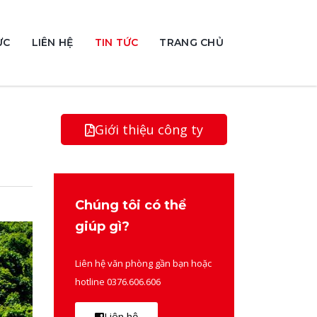
ỰC
LIÊN HỆ
TIN TỨC
TRANG CHỦ
Giới thiệu công ty
Chúng tôi có thể
giúp gì?
Liên hệ văn phòng gần bạn hoặc
hotline 0376.606.606
Liên hệ