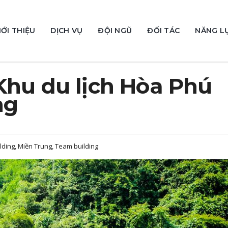
IỚI THIỆU
DỊCH VỤ
ĐỘI NGŨ
ĐỐI TÁC
NĂNG L
Khu du lịch Hòa Phú
ng
lding, Miền Trung, Team building