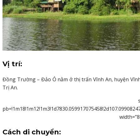
Vị trí:
Đồng Trường – Đảo Ó nằm ở thị trấn Vĩnh An, huyện Vĩnh 
Trị An.
pb=!1m18!1m12!1m3!1d7830.059917075458!2d107.09908247
width=”8
Cách di chuyển: