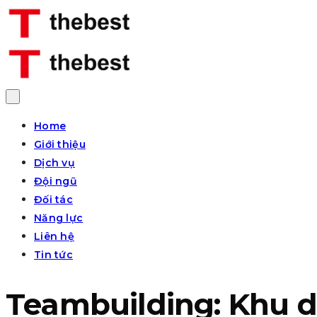
Home
Giới thiệu
Dịch vụ
Đội ngũ
Đối tác
Năng lực
Liên hệ
Tin tức
Teambuilding: Khu d