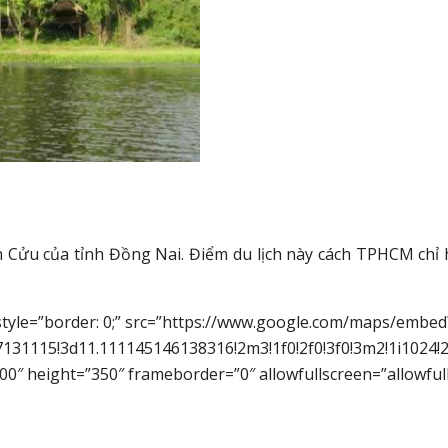
Cửu của tỉnh Đồng Nai. Điểm du lịch này cách TPHCM chỉ h
style=”border: 0;” src=”https://www.google.com/maps/embed
131115!3d11.111145146138316!2m3!1f0!2f0!3f0!3m2!1i1024
00″ height=”350″ frameborder=”0″ allowfullscreen=”allowful