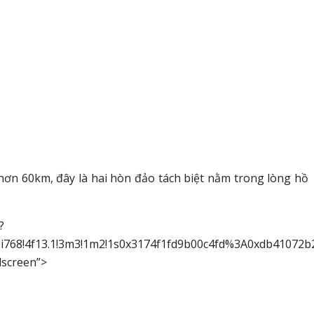
ơn 60km, đây là hai hòn đảo tách biệt nằm trong lòng hồ
?
!2i768!4f13.1!3m3!1m2!1s0x3174f1fd9b00c4fd%3A0xdb4107
lscreen”>