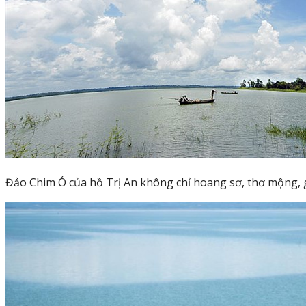
Đảo Chim Ó của hồ Trị An không chỉ hoang sơ, thơ mộng, g