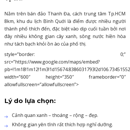
Nằm trên bán đảo Thanh Đa, cách trung tâm Tp.HCM
8km, khu du lịch Bình Quới là điểm được nhiều người
thành phố thích đến, đặc biệt vào dịp cuối tuần bởi nơi
đây nhiều không gian cây xanh, sông nước hiền hòa
như tách bạch khỏi ồn ào của phố thị.
style=”border: 0;”
src=”https://www.google.com/maps/embed?
pb=!1m18!1m12!1m3!1d15674.8386031793!2d106.73451552
width=”600″ height=”350″ frameborder=”0″
allowfullscreen=”allowfullscreen”>
Lý do lựa chọn:
Cảnh quan xanh – thoáng – rộng – đẹp.
Không gian yên tĩnh rất thích hợp nghỉ dưỡng.