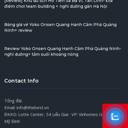
[Review] Khu du lịch Hồ Tiên Sa Ba Vì, Tản Lĩnh- Địa
điểm chơi team building + nghỉ dưỡng gần Hà Nội
Bảng giá vé Yoko Onsen Quang Hanh Cẩm Phả Quảng
Ninh+ review
Review Yoko Onsen Quang Hanh Cẩm Phả Quảng Ninh-
nghỉ dưỡng+ tắm suối khoáng nóng
Contact Info
Tổng đài:
Email: info@thebest.vn
ĐKKD: Lotte Center, 54 Liễu Giai · VP: Vinhomes Gardenia,
Mỹ Đình