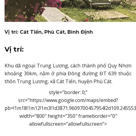
Vị trí: Cát Tiến, Phù Cát, Bình Định
Vị trí:
Khu dã ngoại Trung Lương, cách thành phố Quy Nhơn
khoảng 30km, nằm ở phía Đông đường ĐT 639 thuộc
thôn Trung Lương, xã Cát Tiến, huyện Phù Cát.
style=”border: 0;”
src=”https://www.google.com/maps/embed?
pb=!1m18!1m12!1m3!1d3871.9609700457954!2d109.245553
width=”800″ height=”350″ frameborder=”0″
allowfullscreen=”allowfullscreen”>