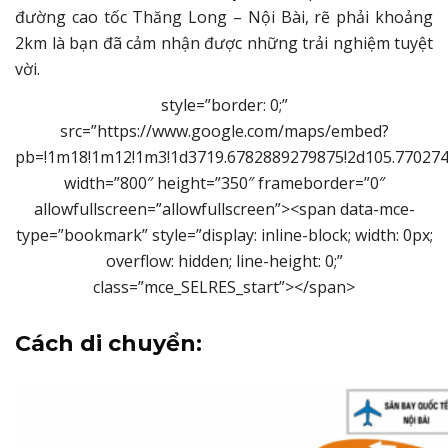
đường cao tốc Thăng Long – Nội Bài, rẽ phải khoảng
2km là bạn đã cảm nhận được những trải nghiệm tuyệt
vời.
style=”border: 0;”
src=”https://www.google.com/maps/embed?
pb=!1m18!1m12!1m3!1d3719.6782889279875!2d105.77027
width=”800″ height=”350″ frameborder=”0″
allowfullscreen=”allowfullscreen”><span data-mce-
type=”bookmark” style=”display: inline-block; width: 0px;
overflow: hidden; line-height: 0;”
class=”mce_SELRES_start”> </span>
Cách di chuyển: