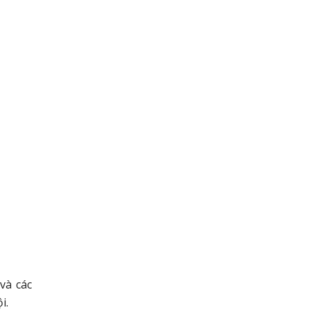
và các
i.