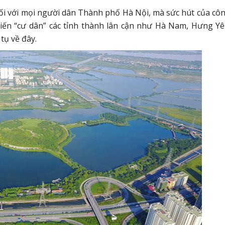
ối với mọi người dân Thành phố Hà Nội, mà sức hút của côn
ến “cư dân” các tỉnh thành lân cận như Hà Nam, Hưng Yê
tụ về đây.