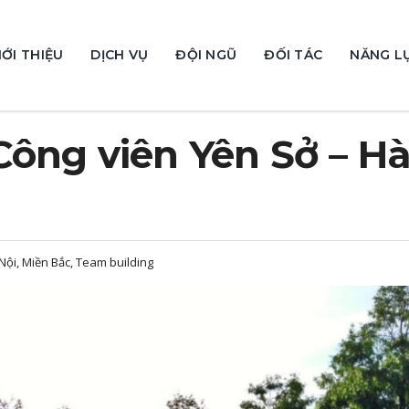
IỚI THIỆU
DỊCH VỤ
ĐỘI NGŨ
ĐỐI TÁC
NĂNG L
Công viên Yên Sở – H
Nội, Miền Bắc, Team building