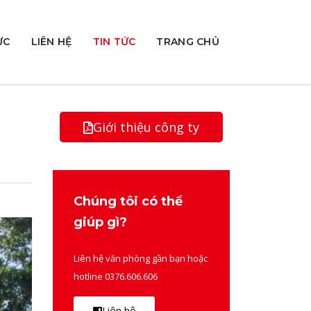
ỰC
LIÊN HỆ
TIN TỨC
TRANG CHỦ
à
Giới thiệu công ty
Chúng tôi có thể
giúp gì?
Liên hệ văn phòng gần bạn hoặc
hotline 0376.606.606
Liên hệ