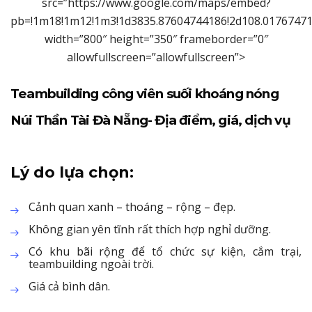
src=”https://www.google.com/maps/embed?
pb=!1m18!1m12!1m3!1d3835.87604744186!2d108.01767
width=”800″ height=”350″ frameborder=”0″
allowfullscreen=”allowfullscreen”>
Teambuilding công viên suối khoáng nóng
Núi Thần Tài Đà Nẵng- Địa điểm, giá, dịch vụ
Lý do lựa chọn:
Cảnh quan xanh – thoáng – rộng – đẹp.
Không gian yên tĩnh rất thích hợp nghỉ dưỡng.
Có khu bãi rộng để tổ chức sự kiện, cắm trại,
teambuilding ngoài trời.
Giá cả bình dân.