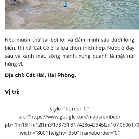
Nếu muốn thử tài bơi lội và đắm mình sâu dưới lòng
biển, thì bãi Cát Cò 3 là lựa chọn thích hợp. Nước ở đây
sâu và xanh mát, sóng mạnh, xung quanh là mặt núi
hùng vĩ.
Địa chỉ: Cát Hải, Hải Phòng.
Vị trí:
style=”border: 0;”
src=”https://www.google.com/maps/embed?
pb=!1m18!1m12!1m3!1d3731.817423642345!2d107.05061706
width=”800″ height=”350″ frameborder=”0″