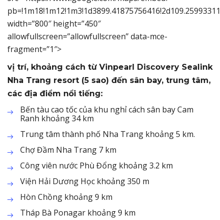
pb=!1m18!1m12!1m3!1d3899.41875756416!2d109.259933114
width=”800″ height=”450″
allowfullscreen=”allowfullscreen” data-mce-
fragment=”1″>
vị trí, khoảng cách từ Vinpearl Discovery Sealink
Nha Trang resort (5 sao) đến sân bay, trung tâm,
các địa điểm nổi tiếng:
Bến tàu cao tốc của khu nghỉ cách sân bay Cam
Ranh khoảng 34 km
Trung tâm thành phố Nha Trang khoảng 5 km.
Chợ Đầm Nha Trang 7 km
Công viên nước Phù Đổng khoảng 3.2 km
Viện Hải Dương Học khoảng 350 m
Hòn Chồng khoảng 9 km
Tháp Bà Ponagar khoảng 9 km