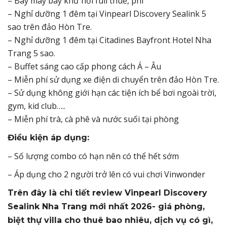
– Bay máy bay khứ hồi full thuế, phí
– Nghỉ dưỡng 1 đêm tại Vinpearl Discovery Sealink 5
sao trên đảo Hòn Tre.
– Nghỉ dưỡng 1 đêm tại Citadines Bayfront Hotel Nha
Trang 5 sao.
– Buffet sáng cao cấp phong cách Á – Âu
– Miễn phí sử dụng xe điện di chuyển trên đảo Hòn Tre.
– Sử dụng không giới hạn các tiện ích bể bơi ngoài trời,
gym, kid club…..
– Miễn phí trà, cà phê và nước suối tại phòng
Điều kiện áp dụng:
– Số lượng combo có hạn nên có thể hết sớm
– Áp dụng cho 2 người trở lên có vui chơi Vinwonder
Trên đây là chi tiết review Vinpearl Discovery
Sealink Nha Trang mới nhất 2026- giá phòng,
biệt thự villa cho thuê bao nhiêu, dịch vụ có gì,