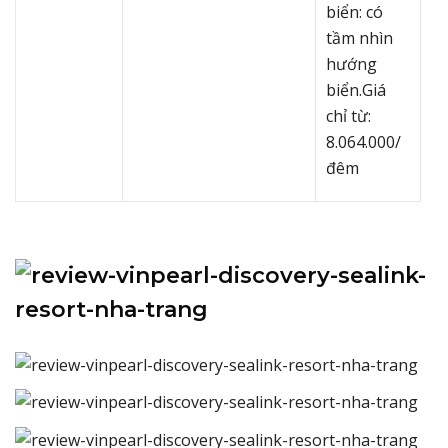
biển: có
tầm nhìn
hướng
biển.Giá
chỉ từ:
8.064.000/
đêm