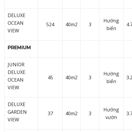
DELUXE
Hướng
OCEAN
524
40m2
3
4.
biển
VIEW
PREMIUM
JUNIOR
DELUXE
Hướng
45
40m2
3
3.
OCEAN
biển
VIEW
DELUXE
Hướng
GARDEN
37
40m2
3
3.
vườn
VIEW