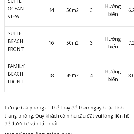
SUITE
Hướng
OCEAN
44
50m2
3
6.
biển
VIEW
SUITE
Hướng
BEACH
16
50m2
3
7.
biển
FRONT
FAMILY
Hướng
BEACH
18
45m2
4
8.
biển
FRONT
Giá phòng có thể thay đổ theo ngày hoặc tình
Lưu ý:
trạng phòng. Quý khách có n hu cầu đặt vui lòng liên hệ
để được tư vấn tốt nhất: