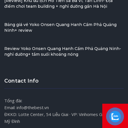
[Review] Khu du lịch Hồ Tiên Sa Ba Vì, Tản Lĩnh- Địa
điểm chơi team building + nghỉ dưỡng gần Hà Nội
Bảng giá vé Yoko Onsen Quang Hanh Cẩm Phả Quảng
Ninh+ review
Review Yoko Onsen Quang Hanh Cẩm Phả Quảng Ninh-
nghỉ dưỡng+ tắm suối khoáng nóng
Contact Info
Tổng đài:
Email: info@thebest.vn
ĐKKD: Lotte Center, 54 Liễu Giai · VP: Vinhomes Gardenia,
Mỹ Đình