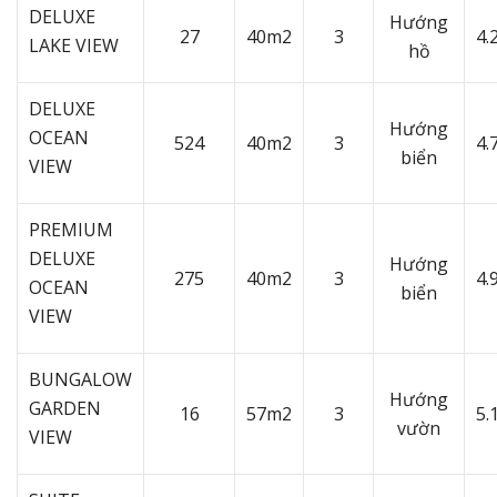
DELUXE
Hướng
27
40m2
3
4.
LAKE VIEW
hồ
DELUXE
Hướng
OCEAN
524
40m2
3
4.
biển
VIEW
PREMIUM
DELUXE
Hướng
275
40m2
3
4.
OCEAN
biển
VIEW
BUNGALOW
Hướng
GARDEN
16
57m2
3
5.
vườn
VIEW