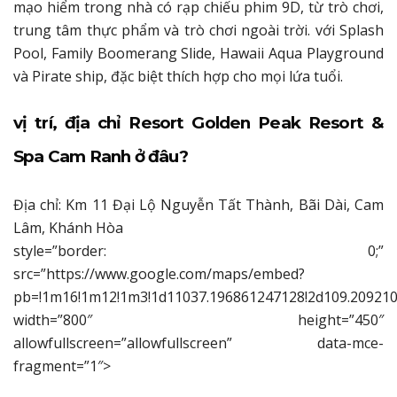
mạo hiểm trong nhà có rạp chiếu phim 9D, từ trò chơi,
trung tâm thực phẩm và trò chơi ngoài trời. với Splash
Pool, Family Boomerang Slide, Hawaii Aqua Playground
và Pirate ship, đặc biệt thích hợp cho mọi lứa tuổi.
vị trí, địa chỉ Resort Golden Peak Resort &
Spa Cam Ranh ở đâu?
Địa chỉ: Km 11 Đại Lộ Nguyễn Tất Thành, Bãi Dài, Cam
Lâm, Khánh Hòa
style=”border: 0;”
src=”https://www.google.com/maps/embed?
pb=!1m16!1m12!1m3!1d11037.196861247128!2d109.209210
width=”800″ height=”450″
allowfullscreen=”allowfullscreen” data-mce-
fragment=”1″>