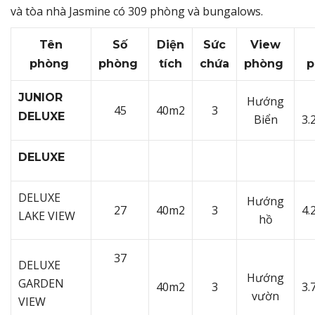
và tòa nhà Jasmine có 309 phòng và bungalows.
Tên
Số
Diện
Sức
View
phòng
phòng
tích
chứa
phòng
p
JUNIOR
Hướng
45
40m2
3
DELUXE
Biển
3.
DELUXE
DELUXE
Hướng
27
40m2
3
4.
LAKE VIEW
hồ
37
DELUXE
Hướng
GARDEN
40m2
3
3.
vườn
VIEW