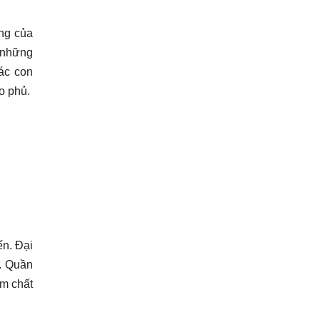
ùng của
, những
ác con
o phủ.
ến. Đại
a. Quần
ậm chất