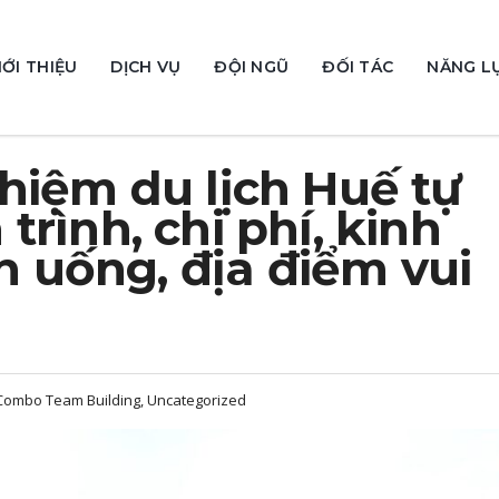
IỚI THIỆU
DỊCH VỤ
ĐỘI NGŨ
ĐỐI TÁC
NĂNG L
hiệm du lịch Huế tự
h trình, chi phí, kinh
ăn uống, địa điểm vui
-Combo Team Building, Uncategorized