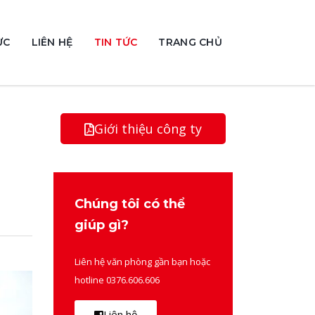
ỰC
LIÊN HỆ
TIN TỨC
TRANG CHỦ
Giới thiệu công ty
Chúng tôi có thể
giúp gì?
Liên hệ văn phòng gần bạn hoặc
hotline 0376.606.606
Liên hệ