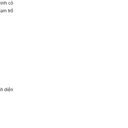
ịnh có
rạm trổ
h diện