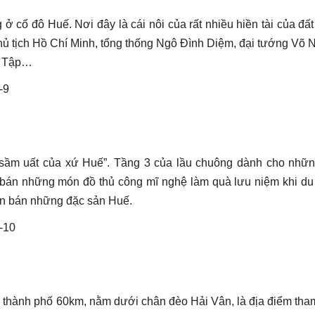
ở cố đô Huế. Nơi đây là cái nôi của rất nhiều hiền tài của đấ
chủ tịch Hồ Chí Minh, tổng thống Ngô Đình Diệm, đại tướng Võ
uy Tập…
ầm uất của xứ Huế”. Tầng 3 của lầu chuông dành cho nhữn
n bán những món đồ thủ công mĩ nghệ làm quà lưu niệm khi du
ên bán những đặc sản Huế.
tâm thành phố 60km, nằm dưới chân đèo Hải Vân, là địa điểm th