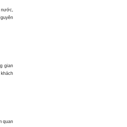
t nước,
 Nguyên
g gian
 khách
am quan