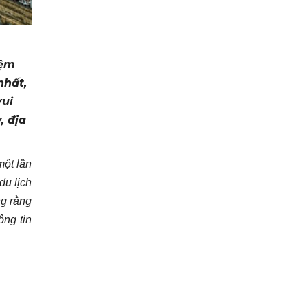
iệm
nhất,
vui
, địa
một lần
du lịch
g rằng
ông tin