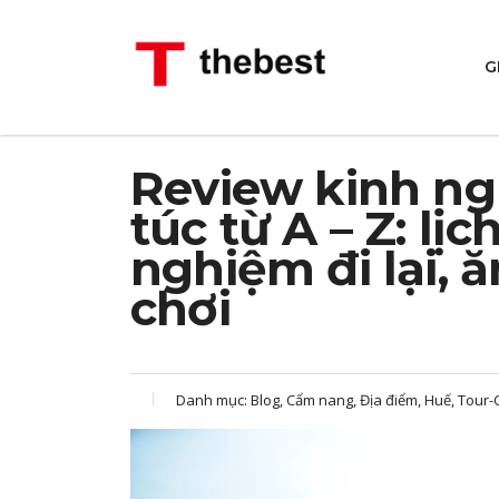
G
Review kinh ng
túc từ A – Z: lịc
nghiệm đi lại, 
chơi
Danh mục:
Blog, Cẩm nang, Địa điểm, Huế, Tour