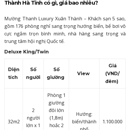
Thành Hà Tĩnh có gì, giá bao nhiêu?
Mường Thanh Luxury Xuân Thành – Khách sạn 5 sao,
gồm 176 phòng nghỉ sang trọng hướng biển, bể bơi vô
cực ngắm trọn bình minh, nhà hàng sang trọng và
trung tâm hội nghị Quốc tế.
Deluxe King/Twin
Giá
Diện
Số
Số
View
(VND/
tích
người
giường
đêm)
Phòng 1
giường
2
đôi lớn
Hướng:
người
(1,8m)
32m2
biển/thành
1.100.000
lớn x 1
hoắc 2
phố