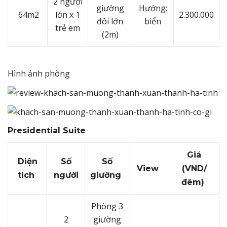
2 người
giường
Hướng:
64m2
lớn x 1
2.300.000
đôi lớn
biển
trẻ em
(2m)
Hình ảnh phòng
Presidential Suite
Giá
Diện
Số
Số
View
(VND/
tích
người
giường
đêm)
Phòng 3
2
giường