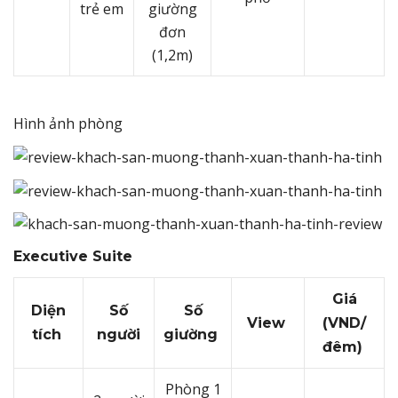
trẻ em
giường
đơn
(1,2m)
Hình ảnh phòng
Executive Suite
Giá
Diện
Số
Số
View
(VND/
tích
người
giường
đêm)
Phòng 1