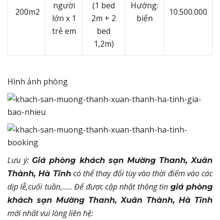
người
(1 bed
Hướng:
200m2
10.500.000
lớn x 1
2m +
2
biển
trẻ em
bed
1,2m)
Hình ảnh phòng
Lưu ý:
Giá phòng khách sạn Mường Thanh, Xuân
có thể thay đổi tùy vào thời điểm vào các
Thành, Hà Tĩnh
dịp lễ,cuối tuần,….. Để được cập nhật thông tin
giá phòng
khách sạn Mường Thanh, Xuân Thành, Hà Tĩnh
mới nhất vui lòng liên hệ: