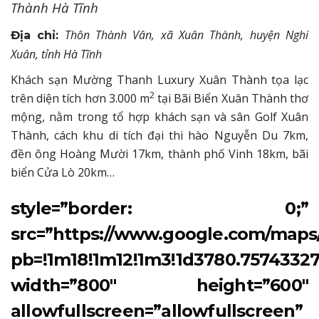
Thành Hà Tĩnh
Thôn Thành Vân, xã Xuân Thành, huyện Nghi
Địa chỉ:
Xuân, tỉnh Hà Tĩnh
Khách sạn Mường Thanh Luxury Xuân Thành tọa lạc
2
trên diện tích hơn 3.000 m
tại Bãi Biển Xuân Thành thơ
mộng, nằm trong tổ hợp khách sạn và sân Golf Xuân
Thành, cách khu di tích đại thi hào Nguyễn Du 7km,
đền ông Hoàng Mười 17km, thành phố Vinh 18km, bãi
biển Cửa Lò 20km…
style=”border: 0;”
src=”https://www.google.com/map
pb=!1m18!1m12!1m3!1d3780.7574332
width=”800″ height=”600″
allowfullscreen=”allowfullscreen”