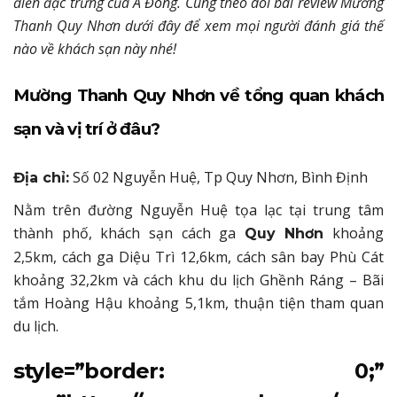
điển đặc trưng của Á Đông. Cùng theo dõi bài review Mường
Thanh Quy Nhơn dưới đây để xem mọi người đánh giá thế
nào về khách sạn này nhé!
Mường Thanh Quy Nhơn về tổng quan khách
sạn và vị trí ở đâu?
Số 02 Nguyễn Huệ, Tp Quy Nhơn, Bình Định
Địa chỉ:
Nằm trên đường Nguyễn Huệ tọa lạc tại trung tâm
thành phố, khách sạn cách ga
khoảng
Quy Nhơn
2,5km, cách ga Diệu Trì 12,6km, cách sân bay Phù Cát
khoảng 32,2km và cách khu du lịch Ghềnh Ráng – Bãi
tắm Hoàng Hậu khoảng 5,1km, thuận tiện tham quan
du lịch.
style=”border: 0;”