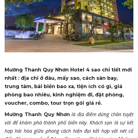
Mường Thanh Quy Nhơn Hotel 4 sao chi tiết mới
nhất : địa chỉ ở đâu, mấy sao, cách sân bay,
trung tâm, bãi biển bao xa, tiện ích có gì, giá
phòng bao nhiêu, kinh nghiệm đi, đặt phòng,
voucher, combo, tour trọn gói giá rẻ.
là địa điểm dừng chân tuyệt
Mường Thanh Quy Nhơn
vời để khám phá thành phố biển này. Khách sạn
là sự kết
hợp hài hòa giữa phong cách hiện đại kết hợp với nét cổ