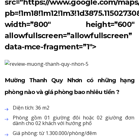
src=”https://www.google.com/map
pb=!1m18!1m12!1m3!1d3875.1150273
width=”800″ height=”600″
allowfullscreen=”allowfullscreen”
data-mce-fragment=”1″>
Mường Thanh Quy Nhơn có những hạng
phòng nào và giá phòng bao nhiêu tiền ?
Diện tích: 36 m2
Phòng gồm 01 giường đôi hoặc 02 giường đơn
dành cho 02 khách với hướng phố
Giá phòng: từ 1.300.000/phòng/đêm