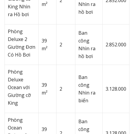
2
2.852.000
m²
Nhìn ra
King Nhìn
hồ bơi
ra Hồ bơi
Phòng
Ban
Deluxe 2
39
công
2
2.852.000
Giường Đơn
m²
Nhìn ra
Có Hồ Bơi
hồ bơi
Phòng
Ban
Deluxe
39
công
Ocean với
2
3.128.000
m²
Nhìn ra
Giường cỡ
biển
King
Phòng
Ban
Ocean
39
công
2
3.128.000