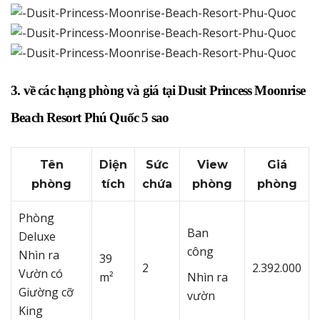
3. về các hạng phòng và giá tại Dusit Princess Moonrise
Beach Resort Phú Quốc 5 sao
Tên
Diện
Sức
View
Giá
phòng
tích
chứa
phòng
phòng
Phòng
Ban
Deluxe
công
Nhìn ra
39
2
2.392.000
Vườn có
m²
Nhìn ra
Giường cỡ
vườn
King