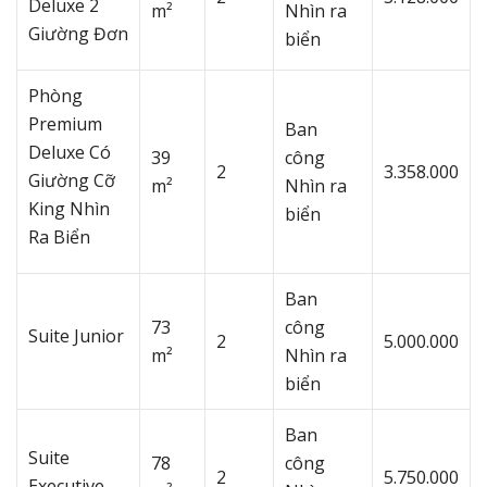
Deluxe 2
m²
Nhìn ra
Giường Đơn
biển
Phòng
Premium
Ban
Deluxe Có
39
công
2
3.358.000
Giường Cỡ
m²
Nhìn ra
King Nhìn
biển
Ra Biển
Ban
73
công
Suite Junior
2
5.000.000
m²
Nhìn ra
biển
Ban
Suite
78
công
2
5.750.000
Executive