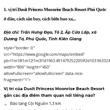
1. vị trí Dusit Princess Moonrise Beach Resort Phú Quốc
ở đâu, cách sân bay, cách biển bao xa,..
Địa chỉ: Trần Hưng Đạo, Tổ 2, Ấp Cửa Lấp, xã
Dương Tơ, Phú Quốc, Tỉnh Kiên Giang
style=”border: 0;”
src=”https://www.google.com/maps/embed?
pb=!1m18!1m12!1m3!1d1963.4914792522059!2d103.9633248
width=”800″ height=”450″
allowfullscreen=”allowfullscreen” data-mce-
fragment=”1″>
Vị trí của Dusit Princess Moonrise Beach Resort
gần các địa điểm tham quan nổi tiếng nào?
Bảo tàng Cội Nguồn 1,3 km