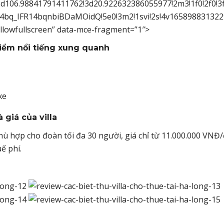
d106.98841791411762!3d20.922632386055977!2m3!1f0!2f0!3f
_IFR14bqnbiBDaMOidQ!5e0!3m2!1svi!2s!4v1658988313229!
allowfullscreen” data-mce-fragment=”1″>
điểm nổi tiếng xung quanh
xe
 giá của villa
phù hợp cho đoàn tối đa 30 người, giá chỉ từ 11.000.000 VN
ế phí.