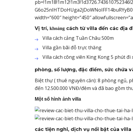
pb=!1m18!1m12!1m3!1d3726.743610752346!2
G6o25nIHTDoHUga2jDoWNoIFF14buRYyB04bq
width=”600″ height=”450″ allowfullscreen=”
Vị trí,
cách từ villa đến các địa 
khoảng
Villa cách cảng Tuần Châu 500m
Villa gần bãi đỗ trực thăng
Villa cách c
ông viên King Kong 5 phút đi 
phòng, số lượng, đặc điểm, sức chứa và
Biệt thự ( thuê nguyên căn): 8 phòng ngủ, 
đến 12.500.000 VNĐ/đêm và đã bao gồm thu
Một số hình ảnh villa
các tiện nghi, dịch vụ nổi bật của villa