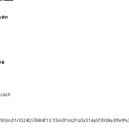
uyên
và
 cách
0!3m2!1i1024!2i768!4f13.1!3m3!1m2!1s0x314a5f3938e3ffe9%