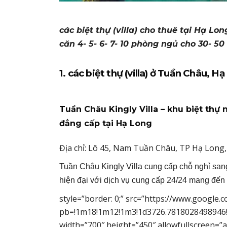
các biệt thự (villa) cho thuê tại Hạ Lo
căn 4- 5- 6- 7- 10 phòng ngủ cho 30- 50 
1. các biệt thự (villa) ở Tuần Châu,
Tuần Châu Kingly Villa – khu biệt thự 
đẳng cấp tại Hạ Long
Địa chỉ:
Lô 45, Nam Tuần Châu, TP Hạ Long
Tuần Châu Kingly Villa
cung cấp chỗ nghỉ sang 
hiện đại với dịch vụ cung cấp 24/24 mang đến n
style=”border: 0;” src=”https://www.googl
pb=!1m18!1m12!1m3!1d3726.7818028498946!2
width=”700″ height=”450″ allowfullscreen=”