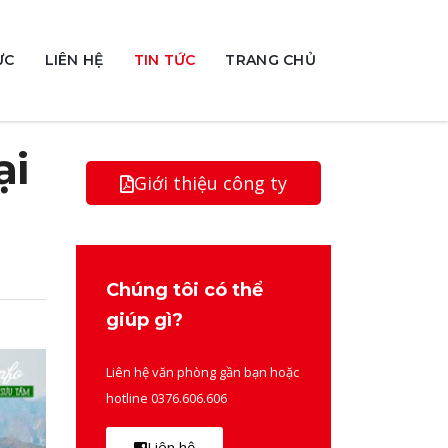
ỰC
LIÊN HỆ
TIN TỨC
TRANG CHỦ
ại
Giới thiệu công ty
Chúng tôi có thể
giúp gì?
Liên hệ văn phòng gần bạn hoặc
hotline 0376.606.606
Liên hệ