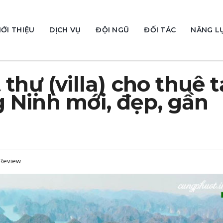
IỚI THIỆU
DỊCH VỤ
ĐỘI NGŨ
ĐỐI TÁC
NĂNG L
thự (villa) cho thuê t
 Ninh mới, đẹp, gần
 Review