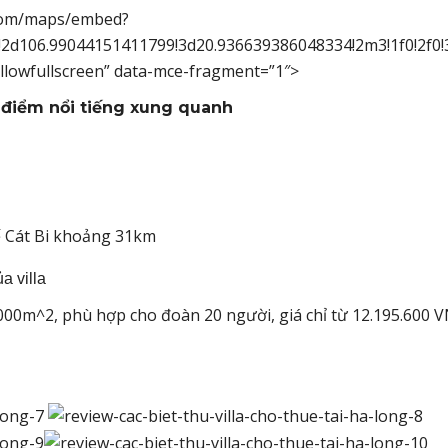
e.com/maps/embed?
2d106.99044151411799!3d20.936639386048334!2m3!1f0!2f0!
allowfullscreen” data-mce-fragment=”1″>
ịa điểm nổi tiếng xung quanh
ế Cát Bi khoảng 31km
a villa
1000m^2, phù hợp cho đoàn 20 người, giá chỉ từ 12.195.600 