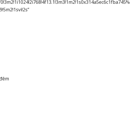
0!3m2!1i1024!2i768!4f13.1!3m3!1m2!1s0x314a5ec6c1fba745
5m2!1svi!2s”
Đ/đêm