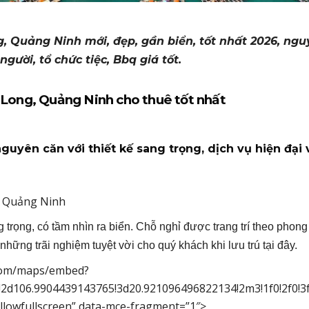
ng, Quảng Ninh mới, đẹp, gần biển, tốt nhất 2026, ng
người, tổ chức tiệc, Bbq giá tốt.
 Hạ Long, Quảng Ninh cho thuê tốt nhất
nguyên căn với thiết kế sang trọng, dịch vụ hiện đại 
, Quảng Ninh
trọng, có tầm nhìn ra biển. Chỗ nghỉ được trang trí theo phong
hững trãi nghiệm tuyệt vời cho quý khách khi lưu trú tại đây.
e.com/maps/embed?
d106.9904439143765!3d20.921096496822134!2m3!1f0!2f0!3f
allowfullscreen” data-mce-fragment=”1″>