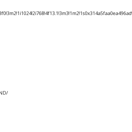
3f0!3m2!1i1024!2i768!4f13.1!3m3!1m2!1s0x314a5faa0ea496
VND/