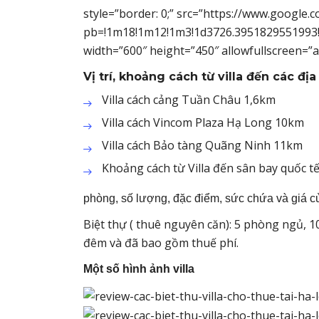
style=”border: 0;” src=”https://www.googl
pb=!1m18!1m12!1m3!1d3726.3951829551993!
width=”600″ height=”450″ allowfullscreen=”
Vị trí, khoảng cách từ villa đến các đ
Villa cách cảng Tuần Châu 1,6km
Villa cách Vincom Plaza Hạ Long 10km
Villa cách Bảo tàng Quãng Ninh 11km
Khoảng cách từ Villa đến sân bay quốc t
phòng, số lượng, đặc điểm, sức chứa và giá củ
Biệt thự ( thuê nguyên căn): 5 phòng ngủ, 
đêm và đã bao gồm thuế phí.
Một số hình ảnh villa