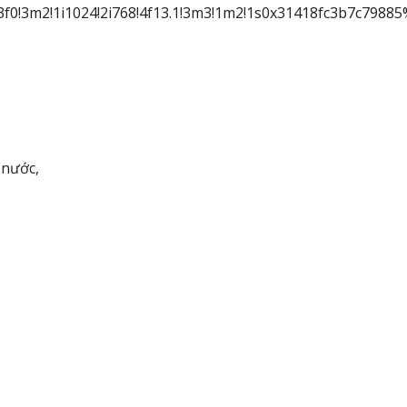
3f0!3m2!1i1024!2i768!4f13.1!3m3!1m2!1s0x31418fc3b7c79
 nước,