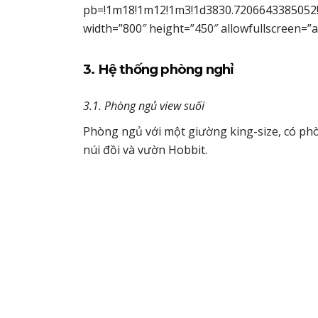
pb=!1m18!1m12!1m3!1d3830.7206643385052!
width=”800″ height=”450″ allowfullscreen=”a
3. Hệ thống phòng nghỉ
3.1. Phòng ngủ view suối
Phòng ngủ với một giường king-size, có phò
núi đồi và vườn Hobbit.