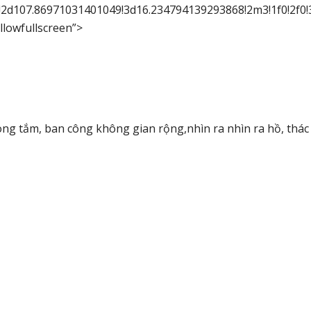
2d107.86971031401049!3d16.234794139293868!2m3!1f0!2f0!
llowfullscreen”>
ng tắm, ban công không gian rộng,nhìn ra nhìn ra hồ, thác