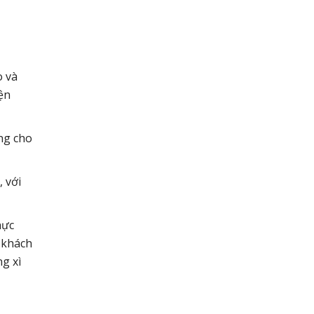
o và
ện
ởng cho
, với
hực
u khách
ng xì