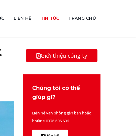
ỰC
LIÊN HỆ
TIN TỨC
TRANG CHỦ
t
Giới thiệu công ty
Chúng tôi có thể
giúp gì?
Liên hệ văn phòng gần bạn hoặc
hotline 0376.606.606
Liên hệ