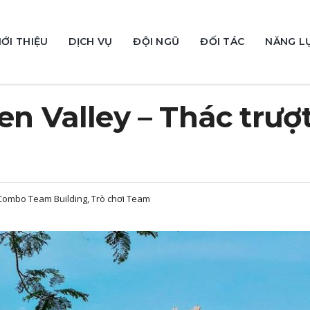
IỚI THIỆU
DỊCH VỤ
ĐỘI NGŨ
ĐỐI TÁC
NĂNG L
en Valley – Thác trượ
-Combo Team Building, Trò chơi Team