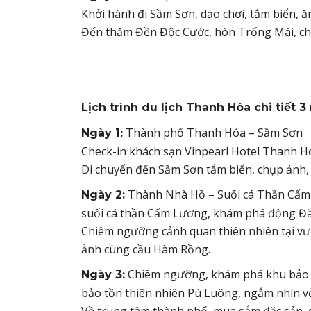
Khởi hành đi Sầm Sơn, dạo chơi, tắm biển, ăn
Đến thăm Đền Độc Cước, hòn Trống Mái, ch
Lịch trình du lịch Thanh Hóa chi tiết 
Thành phố Thanh Hóa – Sầm Sơn
Ngày 1:
Check-in khách sạn Vinpearl Hotel Thanh H
Di chuyển đến Sầm Sơn tắm biển, chụp ảnh,
Thành Nhà Hồ – Suối cá Thần Cẩm
Ngày 2:
suối cá thần Cẩm Lương, khám phá động Đă
Chiêm ngưỡng cảnh quan thiên nhiên tại vườ
ảnh cùng cầu Hàm Rồng.
Chiêm ngưỡng, khám phá khu bảo tồ
Ngày 3:
bảo tồn thiên nhiên Pù Luông, ngắm nhìn vẻ
Về trung tâm thành phố, mua sắm đặc sản, 