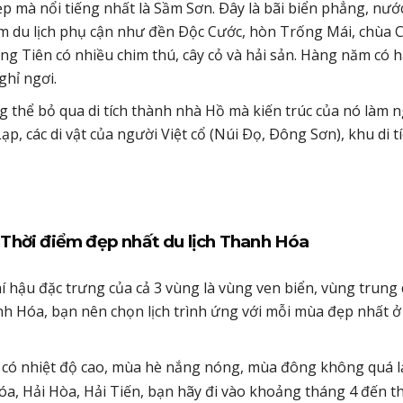
ẹp mà nổi tiếng nhất là Sầm Sơn. Ðây là bãi biển phẳng, nướ
m du lịch phụ cận như đền Ðộc Cước, hòn Trống Mái, chùa 
g Tiên có nhiều chim thú, cây cỏ và hải sản. Hàng năm có 
ghỉ ngơi.
g thể bỏ qua di tích thành nhà Hồ mà kiến trúc của nó làm 
ạp, các di vật của người Việt cổ (Núi Ðọ, Ðông Sơn), khu di t
? Thời điểm đẹp nhất du lịch Thanh Hóa
í hậu đặc trưng của cả 3 vùng là vùng ven biển, vùng trung 
nh Hóa, bạn nên chọn lịch trình ứng với mỗi mùa đẹp nhất 
có nhiệt độ cao, mùa hè nắng nóng, mùa đông không quá l
a, Hải Hòa, Hải Tiến, bạn hãy đi vào khoảng tháng 4 đến t