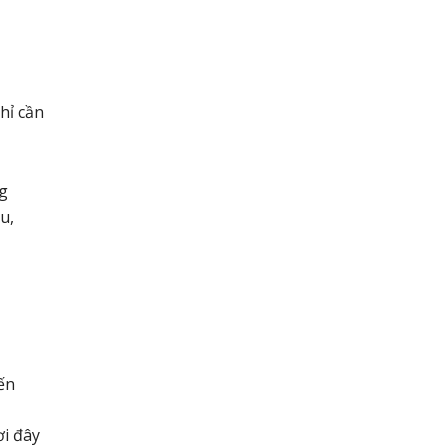
hỉ cần
ng
u,
ến
i đây