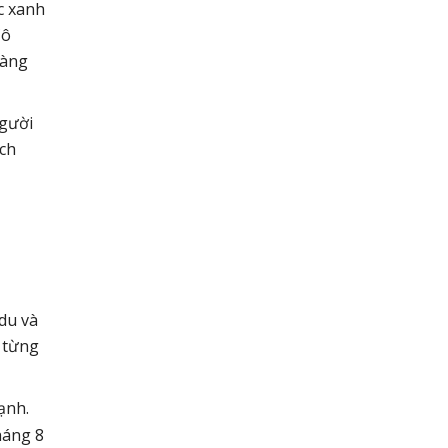
c xanh
Cô
hàng
người
ích
du và
ở từng
ạnh.
háng 8