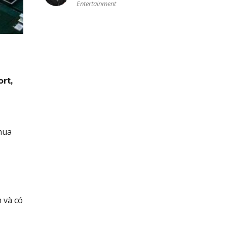
Entertainment
rt,
 mua
 và có