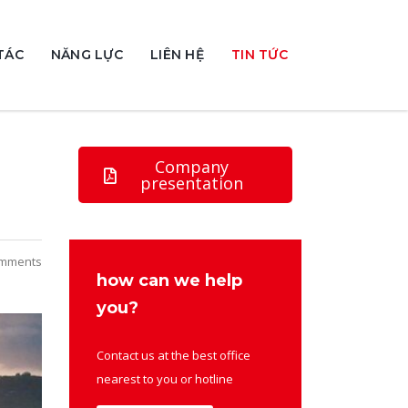
TÁC
NĂNG LỰC
LIÊN HỆ
TIN TỨC
Company
presentation
mments
how can we help
you?
Contact us at the best office
nearest to you or hotline