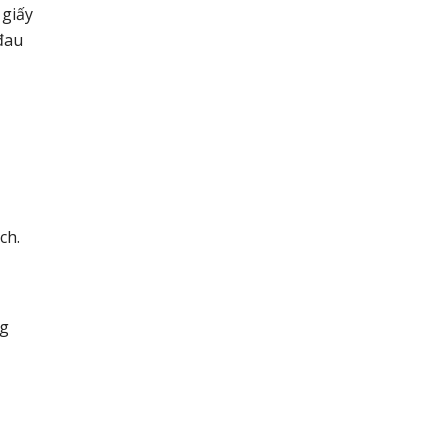
 giấy
đau
ch.
ng