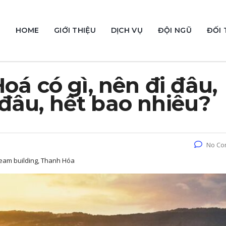
HOME
GIỚI THIỆU
DỊCH VỤ
ĐỘI NGŨ
ĐỐI 
oá có gì, nên đi đâu,
ở đâu, hết bao nhiêu?
No Co
team building, Thanh Hóa