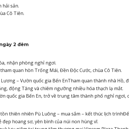
 hải sản.
ùa Cô Tiên.
3 ngày 2 đêm
óa, nhận phòng nghỉ ngơi.
 tham quan hòn Trống Mái, Đền Độc Cước, chùa Cô Tiên.
 Lương – Vườn quốc gia Bến EnTham quan thành nhà Hồ, 
ng, động Tăng và chiêm ngưỡng nhiều hóa thạch lạ mắt.
n quốc gia Bến En, trở về trung tâm thành phố nghỉ ngơi, 
n thiên nhiên Pù Luông – mua sắm – kết thúc lịch trìnhĐ
 đẹp hoang sơ, yên bình của núi non hùng vĩ.
quà lưu niệm tại trung tâm thương mại Vincom Plaza Than