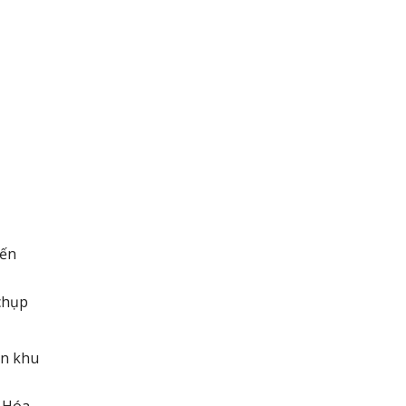
đến
chụp
ến khu
h Hóa