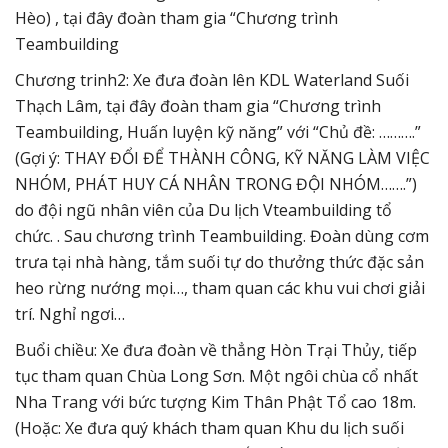
Hèo) , tại đây đoàn tham gia “Chương trình
Teambuilding
Chương trinh2: Xe đưa đoàn lên KDL Waterland Suối
Thạch Lâm, tại đây đoàn tham gia “Chương trình
Teambuilding, Huấn luyện kỹ năng” với “Chủ đề: ……….”
(Gợi ý: THAY ĐỔI ĐỂ THÀNH CÔNG, KỸ NĂNG LÀM VIỆC
NHÓM, PHÁT HUY CÁ NHÂN TRONG ĐỘI NHÓM…….”)
do đội ngũ nhân viên của Du lịch Vteambuilding tổ
chức. . Sau chương trình Teambuilding. Đoàn dùng cơm
trưa tại nhà hàng, tắm suối tự do thưởng thức đặc sản
heo rừng nướng mọi…, tham quan các khu vui chơi giải
trí. Nghỉ ngơi…
Buổi chiều: Xe đưa đoàn về thẳng Hòn Trại Thủy, tiếp
tục tham quan Chùa Long Sơn. Một ngôi chùa cổ nhất
Nha Trang với bức tượng Kim Thân Phật Tổ cao 18m.
(Hoặc: Xe đưa quý khách tham quan Khu du lịch suối