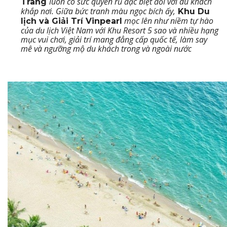
luôn có sức quyến rũ đặc biệt đối với du khách
Trang
khắp nơi. Giữa bức tranh màu ngọc bích ấy,
Khu Du
mọc lên như niềm tự hào
lịch và Giải Trí Vinpearl
của du lịch Việt Nam với Khu Resort 5 sao và nhiều hạng
mục vui chơi, giải trí mang đẳng cấp quốc tế, làm say
mê và ngưỡng mộ du khách trong và ngoài nước