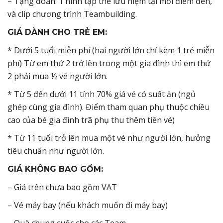
– Tặng đoàn: 1 hình tập thể lưu niệm tại mỗi điểm đến,
và clip chương trình Teambuilding.
GIÁ DÀNH CHO TRẺ EM:
* Dưới 5 tuổi miễn phí (hai người lớn chỉ kèm 1 trẻ miễn
phí) Từ em thứ 2 trở lên trong một gia đình thì em thứ
2 phải mua ½ vé người lớn.
* Từ 5 đến dưới 11 tính 70% giá vé có suất ăn (ngủ
ghép cùng gia đình). Điểm tham quan phụ thuộc chiều
cao của bé gia đình trã phụ thu thêm tiền vé)
* Từ 11 tuổi trở lên mua một vé như người lớn, hưởng
tiêu chuẩn như người lớn.
GIÁ KHÔNG BAO GỒM:
– Giá trên chưa bao gồm VAT
– Vé máy bay (nếu khách muốn đi máy bay)
– Quà chung cuộc cho các Team