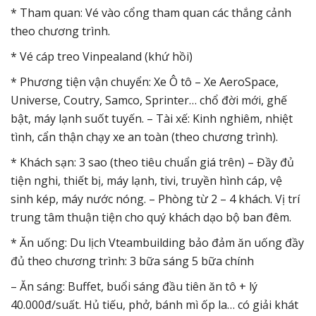
* Tham quan: Vé vào cổng tham quan các thắng cảnh
theo chương trình.
* Vé cáp treo Vinpealand (khứ hồi)
* Phương tiện vận chuyển: Xe Ô tô – Xe AeroSpace,
Universe, Coutry, Samco, Sprinter… chổ đời mới, ghế
bật, máy lạnh suốt tuyến. – Tài xế: Kinh nghiêm, nhiệt
tình, cẩn thận chạy xe an toàn (theo chương trình).
* Khách sạn: 3 sao (theo tiêu chuẩn giá trên) – Đầy đủ
tiện nghi, thiết bị, máy lạnh, tivi, truyền hình cáp, vệ
sinh kép, máy nước nóng. – Phòng từ 2 – 4 khách. Vị trí
trung tâm thuận tiện cho quý khách dạo bộ ban đêm.
* Ăn uống: Du lịch Vteambuilding bảo đảm ăn uống đầy
đủ theo chương trình: 3 bữa sáng 5 bữa chính
– Ăn sáng: Buffet, buổi sáng đầu tiên ăn tô + lý
40.000đ/suất. Hủ tiếu, phở, bánh mì ốp la… có giải khát