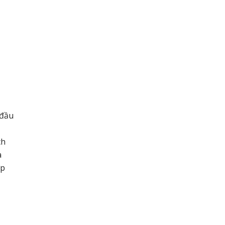
 đầu
ch
a
ợp