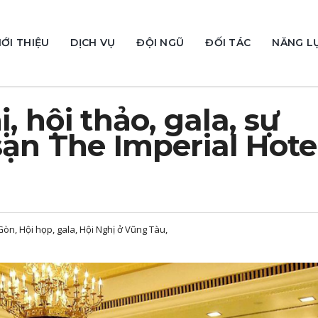
IỚI THIỆU
DỊCH VỤ
ĐỘI NGŨ
ĐỐI TÁC
NĂNG L
, hội thảo, gala, sự
sạn The Imperial Hote
Gòn, Hội họp, gala, Hội Nghị ở Vũng Tàu,