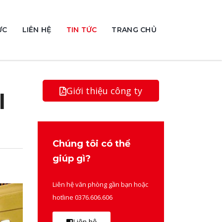
ỰC
LIÊN HỆ
TIN TỨC
TRANG CHỦ
Giới thiệu công ty
l
Chúng tôi có thể
giúp gì?
Liên hệ văn phòng gần bạn hoặc
hotline 0376.606.606
Liên hệ