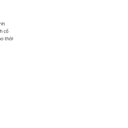
inh
h cổ
o thời