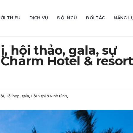
IỚI THIỆU
DỊCH VỤ
ĐỘI NGŨ
ĐỐI TÁC
NĂNG L
, hội thảo, gala, sự
 Charm Hotel & resor
ội, Hội họp, gala, Hội Nghị ở Ninh Bình,