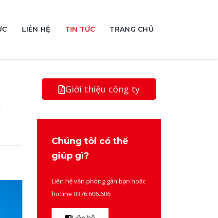
ỰC
LIÊN HỆ
TIN TỨC
TRANG CHỦ
Giới thiệu công ty
t
Chúng tôi có thể
giúp gì?
Liên hệ văn phòng gần bạn hoặc
hotline 0376.606.606
Liên hệ