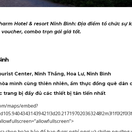
Charm Hotel & resort Ninh Bình: Địa điểm tổ chức sự k
, voucher, combo trọn gói giá tốt.
Bình
urist Center, Ninh Thắng, Hoa Lư, Ninh Bình
, hòa mình cùng thiên nhiên, ẩm thực đồng quê dân 
trang bị đầy đủ các thiết bị tân tiến nhất
e.com/maps/embed?
d105.94043431439421!3d20.217197020363248!2m3!1f0!2f0!
llowfullscreen=”allowfullscreen”>
lựa chọn hoàn hảo để bạn được nghỉ ngơi và chiêm ngưỡng 