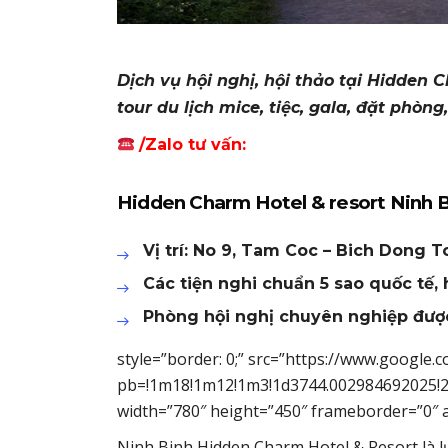
Dịch vụ hội nghị, hội thảo tại Hidden 
tour du lịch mice, tiệc, gala, đặt phòng
/Zalo tư vấn:
Hidden Charm Hotel & resort Ninh 
Vị trí:
No 9, Tam Coc – Bich Dong To
Các tiện nghi chuẩn 5 sao quốc tế
Phòng hội nghị chuyên nghiệp được 
style=”border: 0;” src=”https://www.googl
pb=!1m18!1m12!1m3!1d3744.002984692025!2
width=”780″ height=”450″ frameborder=”0″ a
Ninh Binh Hidden Charm Hotel & Resort là 