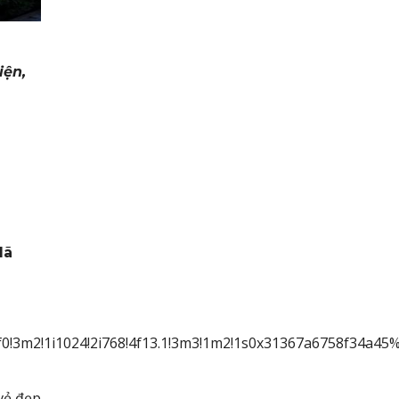
iện,
dã
3f0!3m2!1i1024!2i768!4f13.1!3m3!1m2!1s0x31367a6758f34
vẻ đẹp