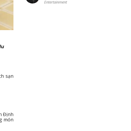
Entertainment
du
ch sạn
h Định
ng món