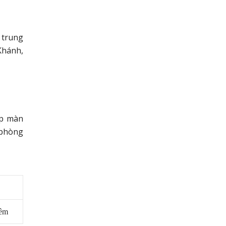
 trung
Khánh,
áp màn
 phòng
đêm