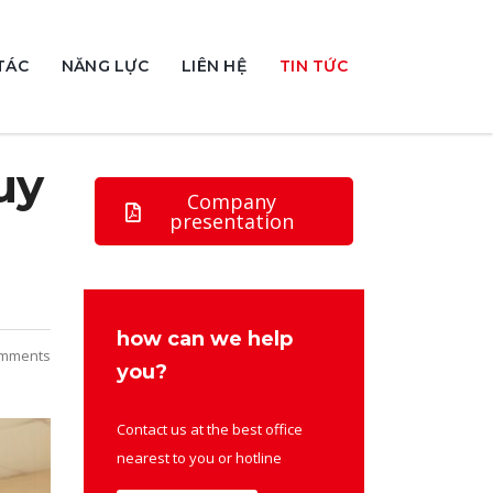
TÁC
NĂNG LỰC
LIÊN HỆ
TIN TỨC
uy
Company
presentation
how can we help
mments
you?
Contact us at the best office
nearest to you or hotline