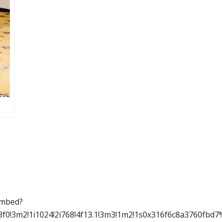
bed?
3f0!3m2!1i1024!2i768!4f13.1!3m3!1m2!1s0x316f6c8a3760fb