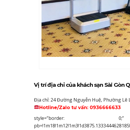
Vị trí địa chỉ của khách sạn Sài Gòn
Địa chỉ: 24 Đường Nguyễn Huệ, Phường Lê L
Hotline/Zalo tư vấn: 0936666633
style=”border: 0;” src=
pb=!1m18!1m12!1m3!1d3875.1333444628185!