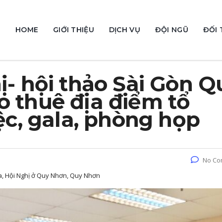
HOME
GIỚI THIỆU
DỊCH VỤ
ĐỘI NGŨ
ĐỐI 
ị- hội thảo Sài Gòn Q
o thuê địa điểm tổ
iệc, gala, phòng họp
No Co
ala, Hội Nghị ở Quy Nhơn, Quy Nhơn