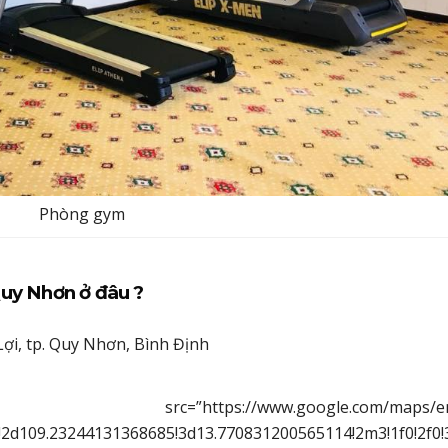
Phòng gym
 Quy Nhơn ở đâu ?
ợi, tp. Quy Nhơn, Bình Định
”https://www.google.com/maps/em
2d109.23244131368685!3d13.770831200565114!2m3!1f0!2f0!