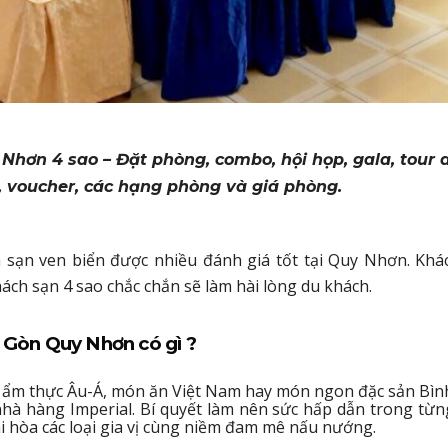
 Nhơn 4 sao – Đặt phòng, combo, hội họp, gala, tour 
ew, voucher, các hạng phòng và giá phòng.
sạn ven biển được nhiều đánh giá tốt tại Quy Nhơn. Khá
ch sạn 4 sao chắc chắn sẽ làm hài lòng du khách.
i Gòn Quy Nhơn có gì ?
h ẩm thực Âu-Á, món ăn Việt Nam hay món ngon đặc sản Bìn
ở nhà hàng Imperial. Bí quyết làm nên sức hấp dẫn trong từ
i hòa các loại gia vị cùng niềm đam mê nấu nướng.