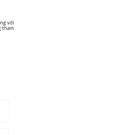
ùng với
g tham