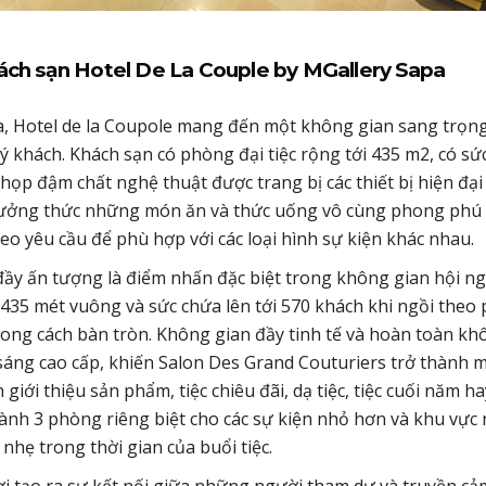
khách sạn Hotel De La Couple by MGallery Sapa
pa, Hotel de la Coupole mang đến một không gian sang trọn
 khách. Khách sạn có phòng đại tiệc rộng tới 435 m2, có sứ
 họp đậm chất nghệ thuật được trang bị các thiết bị hiện đại
thưởng thức những món ăn và thức uống vô cùng phong phú
o yêu cầu để phù hợp với các loại hình sự kiện khác nhau.
đầy ấn tượng là điểm nhấn đặc biệt trong không gian hội ng
ch 435 mét vuông và sức chứa lên tới 570 khách khi ngồi the
hong cách bàn tròn. Không gian đầy tinh tế và hoàn toàn kh
 sáng cao cấp, khiến Salon Des Grand Couturiers trở thành m
giới thiệu sản phẩm, tiệc chiêu đãi, dạ tiệc, tiệc cuối năm ha
hành 3 phòng riêng biệt cho các sự kiện nhỏ hơn và khu vực 
hẹ trong thời gian của buổi tiệc.