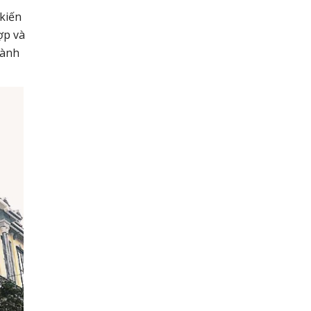
 kiến
ợp và
hành