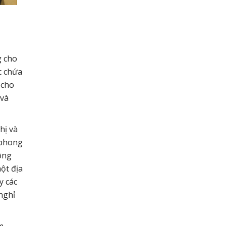
g cho
c chứa
 cho
 và
hị và
o phong
ông
ột địa
y các
nghỉ