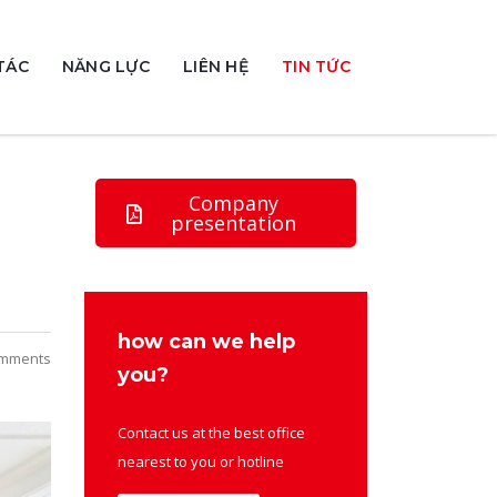
TÁC
NĂNG LỰC
LIÊN HỆ
TIN TỨC
Company
presentation
how can we help
mments
you?
Contact us at the best office
nearest to you or hotline