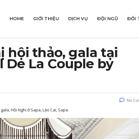
HOME
GIỚI THIỆU
DỊCH VỤ
ĐỘI NGŨ
ĐỐI 
 hội thảo, gala tại
l De La Couple by
No Co
, gala, Hội Nghị ở Sapa, Lào Cai, Sapa