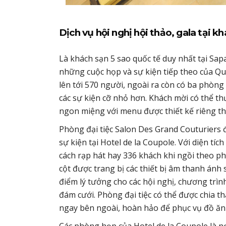
Dịch vụ hội nghị hội thảo, gala tại 
Là khách sạn 5 sao quốc tế duy nhất tại Sa
những cuộc họp và sự kiện tiếp theo của Quý
lên tới 570 người, ngoài ra còn có ba phòng
các sự kiện cỡ nhỏ hơn. Khách mời có thể 
ngon miệng với menu được thiết kế riêng the
Phòng đại tiệc Salon Des Grand Couturiers 
sự kiện tại Hotel de la Coupole. Với diện tí
cách rạp hát hay 336 khách khi ngồi theo p
cột được trang bị các thiết bị âm thanh ánh
điểm lý tưởng cho các hội nghị, chương trình 
đám cưới. Phòng đại tiệc có thể được chia t
ngay bên ngoài, hoàn hảo để phục vụ đồ ăn n