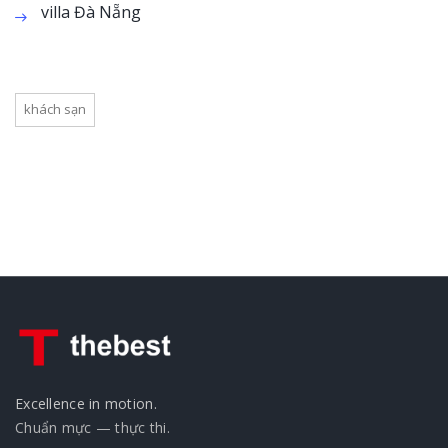
villa Đà Nẵng
khách sạn
Excellence in motion.
Chuẩn mực — thực thi.