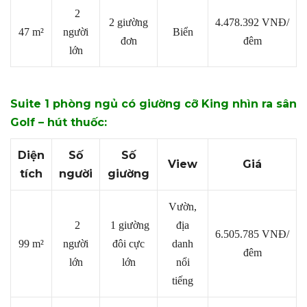
2
2 giường
4.478.392
VNĐ/
47 m²
người
Biển
đơn
đêm
lớn
Suite 1 phòng ngủ có giường cỡ King nhìn ra sân
Golf – hút thuốc:
Diện
Số
Số
View
Giá
tích
người
giường
Vườn,
2
1 giường
địa
6.505.785
VNĐ/
99 m²
người
đôi cực
danh
đêm
lớn
lớn
nổi
tiếng