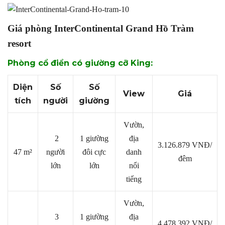
Giá phòng InterContinental Grand Hồ Tràm
resort
Phòng cổ điển có giường cỡ King:
Diện
Số
Số
View
Giá
tích
người
giường
Vườn,
2
1 giường
địa
3.126.879 VNĐ/
47 m²
người
đôi cực
danh
đêm
lớn
lớn
nổi
tiếng
Vườn,
3
1 giường
địa
4.478.392
VNĐ/