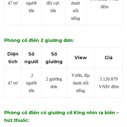
47 m²
người
đôi cực
danh
đêm
lớn
lớn
nổi
tiếng
Phòng cổ điển 2 giường đơn:
Diện
Số
Số
View
Giá
tích
người
giường
2
Vườn, địa
2 giường
3.126.879
47 m²
người
danh nổi
đơn
VNĐ/ đêm
lớn
tiếng
Phòng cổ điển có giường cỡ King nhìn ra biển –
hút thuốc: