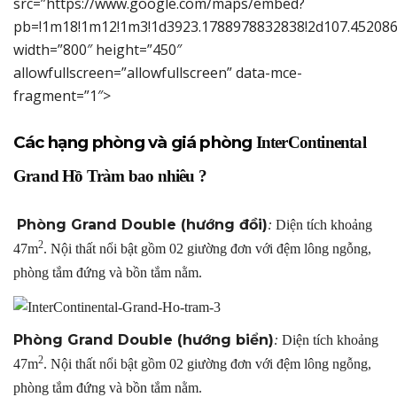
src=”https://www.google.com/maps/embed?
pb=!1m18!1m12!1m3!1d3923.1788978832838!2d107.452086
width=”800″ height=”450″
allowfullscreen=”allowfullscreen” data-mce-
fragment=”1″>
Các hạng phòng và giá phòng
InterContinental
Grand Hồ Tràm bao nhiêu ?
Phòng Grand Double (hướng đồi)
:
Diện tích khoảng
2
47m
. Nội thất nổi bật gồm 02 giường đơn với đệm lông ngỗng,
phòng tắm đứng và bồn tắm nằm.
Phòng Grand Double (hướng biển)
:
Diện tích khoảng
2
47m
. Nội thất nổi bật gồm 02 giường đơn với đệm lông ngỗng,
phòng tắm đứng và bồn tắm nằm.