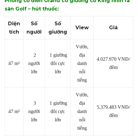
Phòng cổ điển Grand có giường cỡ King nhìn ra
sân Golf – hút thuốc:
Diện
Số
Số
View
Giá
tích
người
giường
Vườn,
2
1 giường
địa
4.027.970
VNĐ/
47 m²
người
đôi cực
danh
đêm
lớn
lớn
nổi
tiếng
Vườn,
3
1 giường
địa
5.379.4
83
VNĐ/
47 m²
người
đôi cực
danh
đêm
lớn
lớn
nổi
tiếng