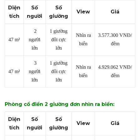
Diện
Số
Số
View
Giá
tích
người
giường
2
1 giường
Nhìn ra
3.577.300
VNĐ/
47 m²
người
đôi cực
biển
đêm
lớn
lớn
3
1 giường
Nhìn ra
4.929.062
VNĐ/
47 m²
người
đôi cực
biển
đêm
lớn
lớn
Phòng cổ điển 2 giường đơn nhìn ra biển:
Diện
Số
Số
View
Giá
tích
người
giường