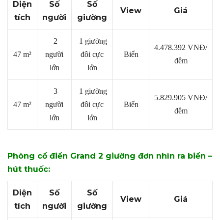
Diện
Số
Số
View
Giá
tích
người
giường
2
1 giường
4.478.392
VNĐ/
47 m²
người
đôi cực
Biển
đêm
lớn
lớn
3
1 giường
5.829.905 VNĐ/
47 m²
người
đôi cực
Biển
đêm
lớn
lớn
Phòng cổ điển Grand 2 giường đơn nhìn ra biển –
hút thuốc:
Diện
Số
Số
View
Giá
tích
người
giường