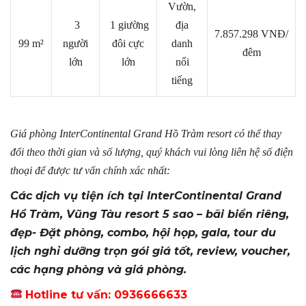
Vườn,
3
1 giường
địa
7.857.298
VNĐ/
99 m²
người
đôi cực
danh
đêm
lớn
lớn
nổi
tiếng
Giá phòng InterContinental Grand Hồ Tràm resort có thể thay
đổi theo thời gian và số lượng, quý khách vui lòng liên hệ số điện
thoại để được tư vấn chính xác nhất:
Các dịch vụ tiện ích tại InterContinental Grand
Hồ Tràm, Vũng Tàu resort 5 sao – bãi biển riêng,
đẹp- Đặt phòng, combo, hội họp, gala, tour du
lịch nghỉ dưỡng trọn gói giá tốt, review, voucher,
các hạng phòng và giá phòng.
Hotline tư vấn: 0936666633