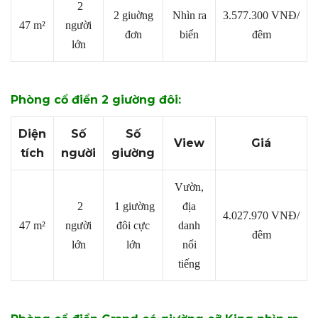
2
2 giuờng
Nhìn ra
3.577.300
VNĐ/
47 m²
người
đơn
biển
đêm
lớn
Phòng cổ điển 2 giường đôi:
Diện
Số
Số
View
Giá
tích
người
giường
Vườn,
2
1 giường
địa
4.027.970
VNĐ/
47 m²
người
đôi cực
danh
đêm
lớn
lớn
nổi
tiếng