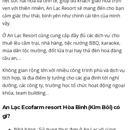
hết sức hài hòa và tinh tế, giúp du khách giao hòa trọn
vẹn với thiên nhiên, An Lạc Resort sẽ mang đến cho bạn
cảm giác thư thái, bình yên như chính cái tên của mình
vậy.
Ở An Lạc Resort cũng cung cấp đầy đủ các dịch vụ: cho
thuê lều cắm trại, nhà hàng, tiệc nướng BBQ, karaoke,
múa dân tộc mường, đốt lửa trại hay thả đèn hoa đăng
cầu an,…
Không gian rộng lớn với nhiều công trình phù và dịch vụ
tích hợp, là địa điểm lý tưởng cho các gia đình tới nghỉ
dưỡng, các công ty, trường học tổ chức hoạt động ngoại
khóa, team building…
An Lạc Ecofarm resort Hòa Bình (Kim Bôi) có
gì?
Nhà hàng : Sử dụng thực đơn ở An Lạc vô cùng