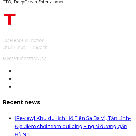
CTO, DeepOcean Entertainment
Excellence in motion.
Chuẩn mực — thực thi.
© 2026 THE BEST VN JSC
Recent news
[Review] Khu du lịch Hồ Tiên Sa Ba Vì, Tản Lĩnh-
Địa điểm chơi team building + nghỉ dưỡng gần
Hà Nội