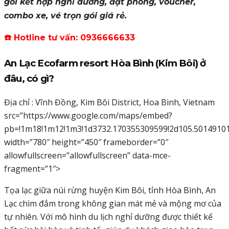
gói kết hợp nghỉ dưỡng, đặt phòng, voucher,
combo xe, vé trọn gói giá rẻ.
☎️
Hotline tư vấn: 0936666633
An Lạc Ecofarm resort Hòa Bình (Kim Bôi) ở
đâu, có gì?
Địa chỉ :
Vĩnh Đồng, Kim Bôi District, Hoa Binh, Vietnam
src=”https://www.google.com/maps/embed?
pb=!1m18!1m12!1m3!1d3732.170355309599!2d105.50149101
width=”780″ height=”450″ frameborder=”0″
allowfullscreen=”allowfullscreen” data-mce-
fragment=”1″>
Tọa lạc giữa núi rừng huyện Kim Bôi, tỉnh Hòa Bình, An
Lạc chìm đắm trong không gian mát mẻ và mộng mơ của
tự nhiên. Với mô hình du lịch nghỉ dưỡng được thiết kế