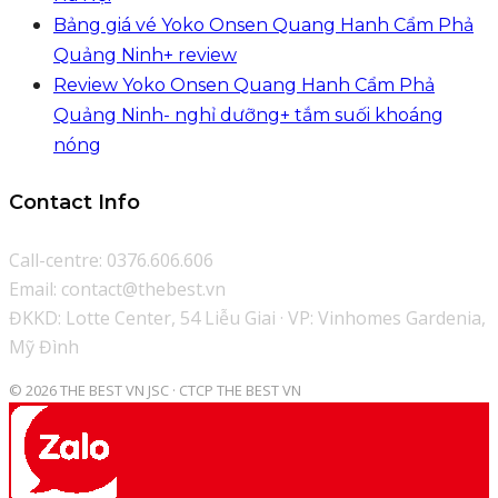
Bảng giá vé Yoko Onsen Quang Hanh Cẩm Phả
Quảng Ninh+ review
Review Yoko Onsen Quang Hanh Cẩm Phả
Quảng Ninh- nghỉ dưỡng+ tắm suối khoáng
nóng
Contact Info
Call-centre: 0376.606.606
Email: contact@thebest.vn
ĐKKD: Lotte Center, 54 Liễu Giai · VP: Vinhomes Gardenia,
Mỹ Đình
© 2026 THE BEST VN JSC · CTCP THE BEST VN