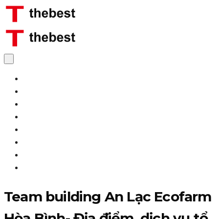
Home
Giới thiệu
Dịch vụ
Đội ngũ
Đối tác
Năng lực
Liên hệ
Tin tức
Team building An Lạc Ecofarm
Hòa Bình- Địa điểm, dịch vụ tổ